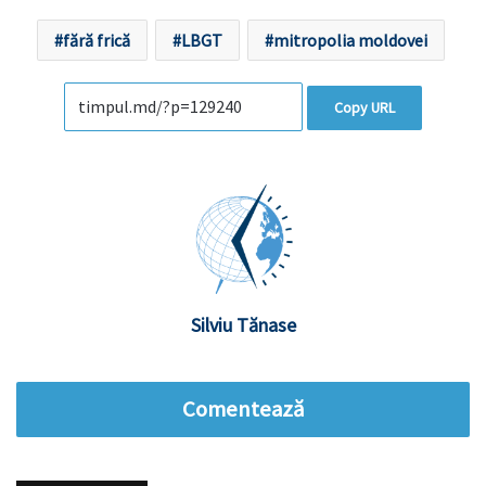
fără frică
LBGT
mitropolia moldovei
Copy URL
Silviu Tănase
Comentează