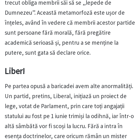
trecut obliga membrii săi să se „lepede de
Dumnezeu”. Această metamorfoză este ușor de
înțeles, având în vedere că membrii acestor partide
sunt persoane fără morală, fără pregătire
academică serioasă și, pentru a se menține la
putere, sunt gata să declare orice.
Liber!
Pe partea opusă a baricadei avem alte anormalități.
Un partid, pretins, Liberal, inițiază un proiect de
lege, votat de Parlament, prin care toți angajații
statului au fost pe 1 iunie trimiși la odihnă, iar într-o
altă sâmbătă vor fi scoși la lucru. Fără a intra în
esența doctrinelor, care oricum rămân un mister