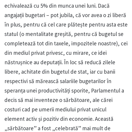
echivalează cu 5% din munca unei luni. Dacă
angajații bugetari – pot jubila, că vor avea o zi liberă
în plus, pentru că cel care plătește pentru asta este
statul (o mentalitate greșită, pentru că bugetul se
completează tot din taxele, impozitele noastre), cei
din mediul privat privesc, cu mirare, ce idei
năstrușnice au deputații. În loc să reducă zilele
libere, achitate din bugetul de stat, iar cu banii
respectivi să mărească salariile bugetarilor în
speranța unei productivități sporite, Parlamentul a
decis să mai inventeze o sărbătoare, ale cărei
costuri cad pe umerii mediului privat unicul
element activ și pozitiv din economie. Această
„sărbătoare” a fost „celebrată” mai mult de