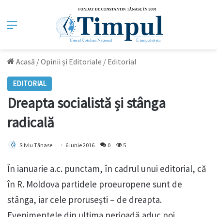
Meniu
Acasă
/
Opinii și Editoriale
/
Editorial
EDITORIAL
Dreapta socialistă și stânga
radicală
Silviu Tănase
6 iunie 2016
0
5
În ianuarie a.c. punctam, în cadrul unui editorial, că
în R. Moldova partidele proeuropene sunt de
stânga, iar cele prorusești – de dreapta.
Evenimentele din ultima perioadă aduc noi