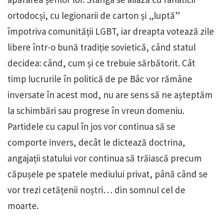
ortodocși, cu legionarii de carton și „luptă”
împotriva comunității LGBT, iar dreapta votează zile
libere într-o bună tradiție sovietică, când statul
decidea: când, cum și ce trebuie sărbătorit. Cât
timp lucrurile în politică de pe Bâc vor rămâne
inversate în acest mod, nu are sens să ne așteptăm
la schimbări sau progrese în vreun domeniu.
Partidele cu capul în jos vor continua să se
comporte invers, decât le dictează doctrina,
angajații statului vor continua să trăiască precum
căpușele pe spatele mediului privat, până când se
vor trezi cetățenii noștri… din somnul cel de
moarte.