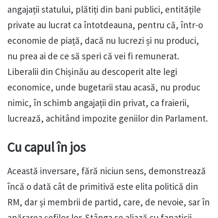
angajații statului, plătiți din bani publici, entitățile
private au lucrat ca întotdeauna, pentru că, într-o
economie de piață, dacă nu lucrezi și nu produci,
nu prea ai de ce să speri că vei fi remunerat.
Liberalii din Chișinău au descoperit alte legi
economice, unde bugetarii stau acasă, nu produc
nimic, în schimb angajații din privat, ca fraierii,
lucrează, achitând impozite geniilor din Parlament.
Cu capul în jos
Această inversare, fără niciun sens, demonstrează
încă o dată cât de primitivă este elita politică din
RM, dar și membrii de partid, care, de nevoie, sar în
apărarea șefilor lor. Stânga se aliază cu fanaticii