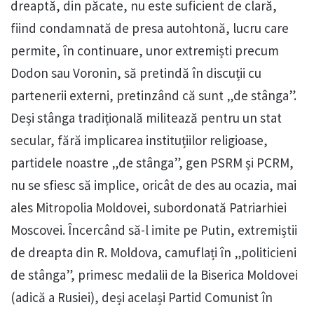
dreaptă, din păcate, nu este suficient de clară,
fiind condamnată de presa autohtonă, lucru care
permite, în continuare, unor extremiști precum
Dodon sau Voronin, să pretindă în discuții cu
partenerii externi, pretinzând că sunt „de stânga”.
Deși stânga tradițională militează pentru un stat
secular, fără implicarea instituțiilor religioase,
partidele noastre „de stânga”, gen PSRM și PCRM,
nu se sfiesc să implice, oricât de des au ocazia, mai
ales Mitropolia Moldovei, subordonată Patriarhiei
Moscovei. Încercând să-l imite pe Putin, extremiștii
de dreapta din R. Moldova, camuflați în „politicieni
de stânga”, primesc medalii de la Biserica Moldovei
(adică a Rusiei), deși același Partid Comunist în