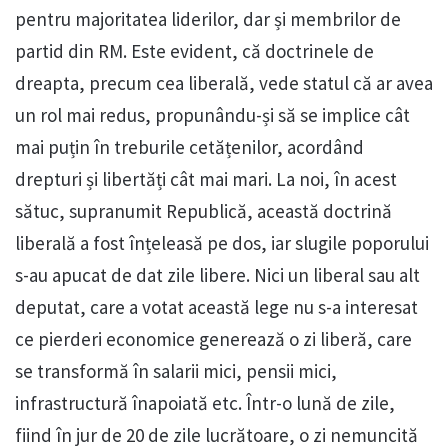
pentru majoritatea liderilor, dar și membrilor de
partid din RM. Este evident, că doctrinele de
dreapta, precum cea liberală, vede statul că ar avea
un rol mai redus, propunându-și să se implice cât
mai puțin în treburile cetățenilor, acordând
drepturi și libertăți cât mai mari. La noi, în acest
sătuc, supranumit Republică, această doctrină
liberală a fost înțeleasă pe dos, iar slugile poporului
s-au apucat de dat zile libere. Nici un liberal sau alt
deputat, care a votat această lege nu s-a interesat
ce pierderi economice generează o zi liberă, care
se transformă în salarii mici, pensii mici,
infrastructură înapoiată etc. Într-o lună de zile,
fiind în jur de 20 de zile lucrătoare, o zi nemuncită