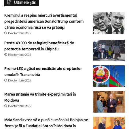
Ultimele știri
Kremlinul a respins miercuri avertismentul
preşedintelui american Donald Trump conform
căruia economia rusă se va prăbuşi
15 octombrie 2025
Peste 49.000 de refugiați beneficiază de
protecție temporară în Chișinău
15 octombrie 2025
Promo-LEX a găsit noi încălcări ale drepturilor
omului în Transnistria
15 octombrie 2025
Marea Britanie va trimite experți militari în
Moldova
15 octombrie 2025
Maia Sandu vrea să o pună cu mâna lui Bolojan pe
fosta șefă a Fundației Soros în Moldova în