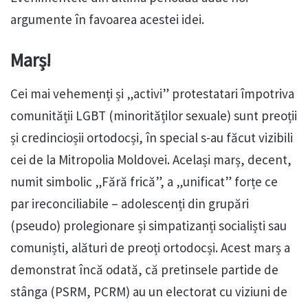
argumente în favoarea acestei idei.
Marș!
Cei mai vehemenți și „activi” protestatari împotriva
comunității LGBT (minorităților sexuale) sunt preoții
și credincioșii ortodocși, în special s-au făcut vizibili
cei de la Mitropolia Moldovei. Același marș, decent,
numit simbolic „Fără frică”, a „unificat” forțe ce
par ireconciliabile – adolescenți din grupări
(pseudo) prolegionare și simpatizanți socialiști sau
comuniști, alături de preoți ortodocși. Acest marș a
demonstrat încă odată, că pretinsele partide de
stânga (PSRM, PCRM) au un electorat cu viziuni de