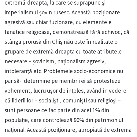
extremă-dreapta, la care se suprapune și
imperialismul șovin rusesc. Această poziționare
agresivă sau chiar fuzionare, cu elementele
fanatice religioase, demonstrează fără echivoc, că
stânga prorusă din Chișinău este în realitate o
grupare de extremă dreapta cu toate atributele
necesare – șovinism, naționalism agresiv,
intoleranță etc. Problemele socio-economice nu
par să-i determine pe membrii ei să protesteze
vehement, lucru ușor de înțeles, având în vedere
că liderii lor – socialiști, comuniști sau religioși –
sunt persoane ce fac parte din acel 1% din
populație, care controlează 90% din patrimoniul
național. Această poziționare, apropiată de extrema