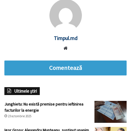
Timpul.md
Website
Comentează
Ultimele știri
Junghietu: Nu există premise pentru ieftinirea
facturilor la energie
23 octombrie 2025
Igor Grosu: Alexandru Munteanu, susținut unanim