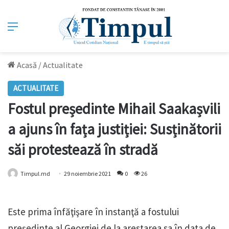
Meniu
Acasă
/
Actualitate
ACTUALITATE
Fostul președinte Mihail Saakașvili
a ajuns în fața justiției: Susținătorii
săi protestează în stradă
Timpul.md
29 noiembrie 2021
0
26
Este prima înfăţişare în instanţă a fostului
preşedinte al Georgiei de la arestarea sa în data de