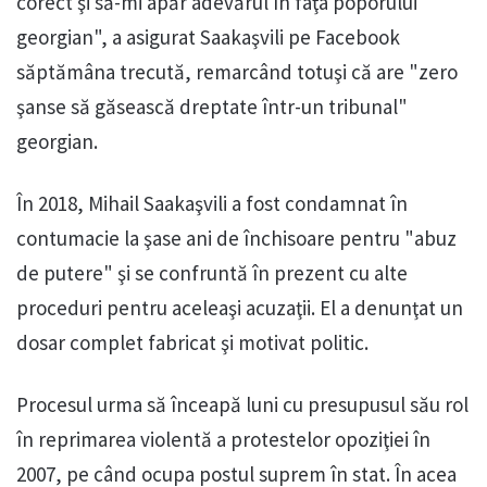
corect şi să-mi apăr adevărul în faţa poporului
georgian", a asigurat Saakaşvili pe Facebook
săptămâna trecută, remarcând totuşi că are "zero
şanse să găsească dreptate într-un tribunal"
georgian.
În 2018, Mihail Saakaşvili a fost condamnat în
contumacie la şase ani de închisoare pentru "abuz
de putere" şi se confruntă în prezent cu alte
proceduri pentru aceleaşi acuzaţii. El a denunţat un
dosar complet fabricat şi motivat politic.
Procesul urma să înceapă luni cu presupusul său rol
în reprimarea violentă a protestelor opoziţiei în
2007, pe când ocupa postul suprem în stat. În acea