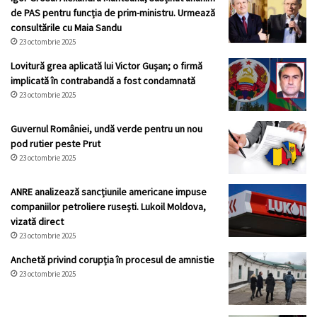
de PAS pentru funcția de prim-ministru. Urmează
consultările cu Maia Sandu
23 octombrie 2025
Lovitură grea aplicată lui Victor Gușan; o firmă
implicată în contrabandă a fost condamnată
23 octombrie 2025
Guvernul României, undă verde pentru un nou
pod rutier peste Prut
23 octombrie 2025
ANRE analizează sancțiunile americane impuse
companiilor petroliere rusești. Lukoil Moldova,
vizată direct
23 octombrie 2025
Anchetă privind corupția în procesul de amnistie
23 octombrie 2025