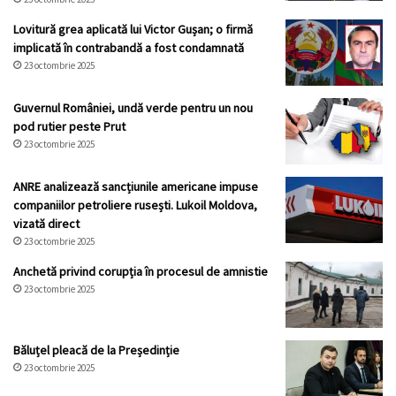
Lovitură grea aplicată lui Victor Gușan; o firmă
implicată în contrabandă a fost condamnată
23 octombrie 2025
Guvernul României, undă verde pentru un nou
pod rutier peste Prut
23 octombrie 2025
ANRE analizează sancțiunile americane impuse
companiilor petroliere rusești. Lukoil Moldova,
vizată direct
23 octombrie 2025
Anchetă privind corupția în procesul de amnistie
23 octombrie 2025
Băluțel pleacă de la Președinție
23 octombrie 2025