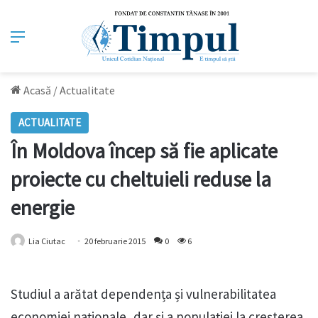
Meniu
Acasă
/
Actualitate
ACTUALITATE
În Moldova încep să fie aplicate
proiecte cu cheltuieli reduse la
energie
Lia Ciutac
20 februarie 2015
0
6
Studiul a arătat dependența și vulnerabilitatea
economiei naţionale, dar şi a populaţiei la creşterea