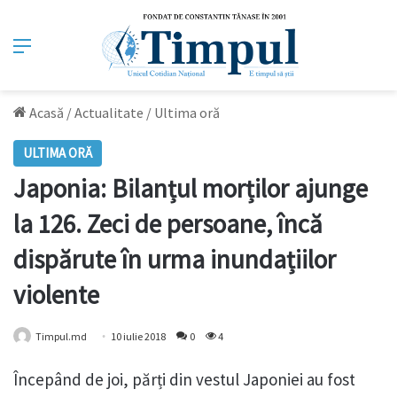
Meniu
Acasă
/
Actualitate
/
Ultima oră
ULTIMA ORĂ
Japonia: Bilanțul morților ajunge
la 126. Zeci de persoane, încă
dispărute în urma inundațiilor
violente
Timpul.md
10 iulie 2018
0
4
Începând de joi, părți din vestul Japoniei au fost