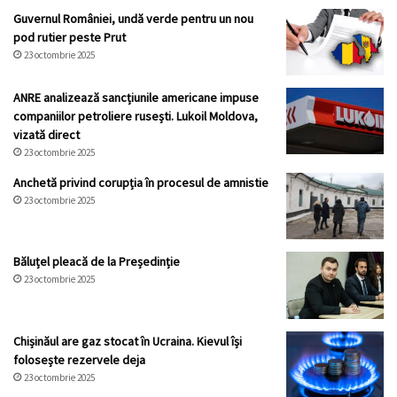
Guvernul României, undă verde pentru un nou
pod rutier peste Prut
23 octombrie 2025
ANRE analizează sancțiunile americane impuse
companiilor petroliere rusești. Lukoil Moldova,
vizată direct
23 octombrie 2025
Anchetă privind corupția în procesul de amnistie
23 octombrie 2025
Băluțel pleacă de la Președinție
23 octombrie 2025
Chișinăul are gaz stocat în Ucraina. Kievul își
folosește rezervele deja
23 octombrie 2025