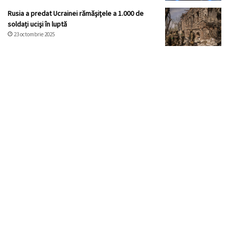
Rusia a predat Ucrainei rămăşiţele a 1.000 de
soldați ucişi în luptă
23 octombrie 2025