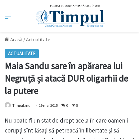
Meniu
Acasă
/
Actualitate
ACTUALITATE
Maia Sandu sare în apărarea lui
Negruță și atacă DUR oligarhii de
la putere
Timpul.md
19 mai 2015
0
5
Nu poate fi un stat de drept acela în care oamenii
corupţi sînt lăsaţi să petreacă în libertate şi să