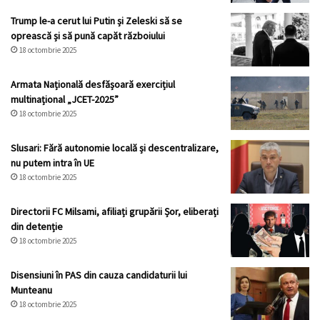
Trump le-a cerut lui Putin și Zeleski să se
oprească și să pună capăt războiului
18 octombrie 2025
Armata Națională desfășoară exercițiul
multinațional „JCET-2025”
18 octombrie 2025
Slusari: Fără autonomie locală și descentralizare,
nu putem intra în UE
18 octombrie 2025
Directorii FC Milsami, afiliați grupării Șor, eliberați
din detenție
18 octombrie 2025
Disensiuni în PAS din cauza candidaturii lui
Munteanu
18 octombrie 2025