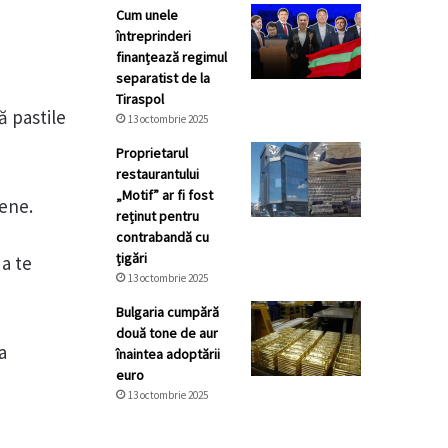
Cum unele
întreprinderi
finanțează regimul
separatist de la
Tiraspol
ă pastile
13 octombrie 2025
Proprietarul
restaurantului
„Motif” ar fi fost
eene.
reținut pentru
contrabandă cu
țigări
 a te
13 octombrie 2025
Bulgaria cumpără
două tone de aur
a
înaintea adoptării
euro
13 octombrie 2025