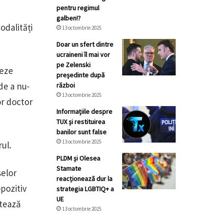
pentru regimul
galben!?
odalități
13 octombrie 2025
Doar un sfert dintre
ucraineni îl mai vor
pe Zelenski
meze
președinte după
de a nu-
război
13 octombrie 2025
or doctor
Informațiile despre
TUX și restituirea
banilor sunt false
13 octombrie 2025
rul.
PLDM și Olesea
Stamate
selor
reacționează dur la
opozitiv
strategia LGBTIQ+ a
UE
atează
13 octombrie 2025