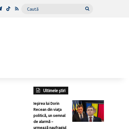
Tube
Telegram
TikTok
RSS
Caută
Ultimele știri
Ieșirea lui Dorin
Recean din viața
politică, un semnal
de alarmă –
urmează naufragiul