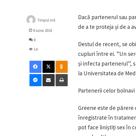
Dacă partenerul sau part
Timpul.md
de a te proteja și de a 
8 iunie 2018
0
Destul de recent, se obi
14
cupluri între ei. ”Un se
Facebook
X
Odnoklassniki
și infecta partenerul”,
la Universitatea de Med
Messenger
Distribuie prin mail
Tipărește
Partenerii celor bolnavi 
Greene este de părere 
înregistrate în tratamen
pot face liniștiți sex în