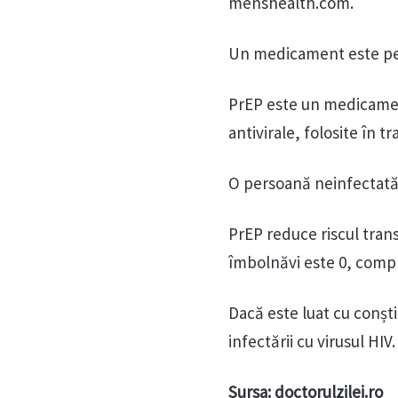
menshealth.com.
Un medicament este pent
PrEP este un medicament
antivirale, folosite în t
O persoană neinfectată v
PrEP reduce riscul trans
îmbolnăvi este 0, comp
Dacă este luat cu conșt
infectării cu virusul HIV.
Sursa: doctorulzilei.ro