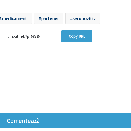
medicament
partener
seropozitiv
Copy URL
Comentează