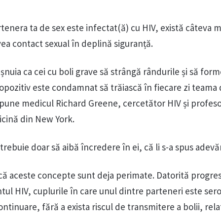
enera ta de sex este infectat(ă) cu HIV, există câteva m
avea contact sexual în deplină siguranță.
șnuia ca cei cu boli grave să strângă rândurile și să for
ropozitiv este condamnat să trăiască în fiecare zi teama 
 spune medicul Richard Greene, cercetător HIV și profes
icină din New York.
trebuie doar să aibă încredere în ei, că li s-a spus adevă
că aceste concepte sunt deja perimate. Datorită progre
tul HIV, cuplurile în care unul dintre parteneri este ser
 continuare, fără a exista riscul de transmitere a bolii, rel