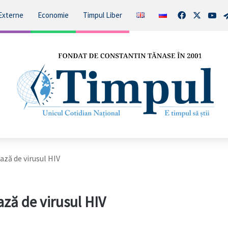
Facebook
X
You
Externe
Economie
Timpul Liber
ză de virusul HIV
ză de virusul HIV