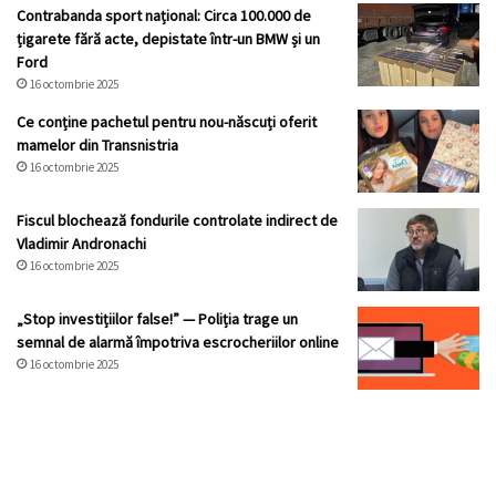
Contrabanda sport național: Circa 100.000 de
țigarete fără acte, depistate într-un BMW și un
Ford
16 octombrie 2025
Ce conține pachetul pentru nou-născuți oferit
mamelor din Transnistria
16 octombrie 2025
Fiscul blochează fondurile controlate indirect de
Vladimir Andronachi
16 octombrie 2025
„Stop investițiilor false!” — Poliția trage un
semnal de alarmă împotriva escrocheriilor online
16 octombrie 2025