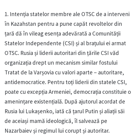
1. Intenția statelor membre ale OTSC de a interveni
în Kazahstan pentru a pune capăt revoltelor din
țară dă în vileag esența adevărată a Comunității
Statelor Independente (CSI) și al brațului ei armat
OTSC. Rusia și liderii autoritari din țările CSI văd
organizația drept un mecanism similar fostului
Tratat de la Varșovia cu valori aparte – autoritare,
antidemocratice. Pentru toți liderii din statele CSI,
poate cu excepția Armeniei, democrația constituie o
amenințare existențială. După ajutorul acordat de
Rusia lui Lukașenko, iată că țarul Putin și aliații săi
de aceiași mamă ideologică, îl salvează pe
Nazarbaiev și regimul lui corupt și autoritar.