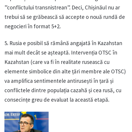
”conflictului transnistrean”. Deci, Chișinăul nu ar
trebui să se grăbească să accepte o nouă rundă de
negocieri în format 5+2.
5. Rusia e posibil să rămână angajată în Kazahstan
mai mult decât se așteaptă. Intervenția OTSC în
Kazahstan (care va fi în realitate rusească cu
elemente simbolice din alte țări membre ale OTSC)
va amplifica sentimentele antirusești în țară și
conflictele dintre populația cazahă și cea rusă, cu
consecințe greu de evaluat la această etapă.