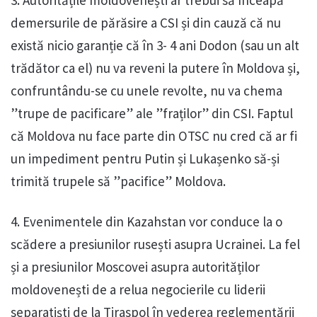
3. Autoritățile moldovenești ar trebui să înceapă
demersurile de părăsire a CSI și din cauză că nu
există nicio garanție că în 3- 4 ani Dodon (sau un alt
trădător ca el) nu va reveni la putere în Moldova și,
confruntându-se cu unele revolte, nu va chema
”trupe de pacificare” ale ”fraților” din CSI. Faptul
că Moldova nu face parte din OTSC nu cred că ar fi
un impediment pentru Putin și Lukașenko să-și
trimită trupele să ”pacifice” Moldova.
4. Evenimentele din Kazahstan vor conduce la o
scădere a presiunilor rusești asupra Ucrainei. La fel
și a presiunilor Moscovei asupra autorităților
moldovenești de a relua negocierile cu liderii
separatiști de la Tiraspol în vederea reglementării