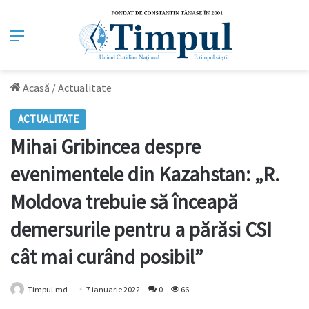
Meniu
Acasă
/
Actualitate
ACTUALITATE
Mihai Gribincea despre
evenimentele din Kazahstan: „R.
Moldova trebuie să înceapă
demersurile pentru a părăsi CSI
cât mai curând posibil”
Timpul.md
7 ianuarie 2022
0
66