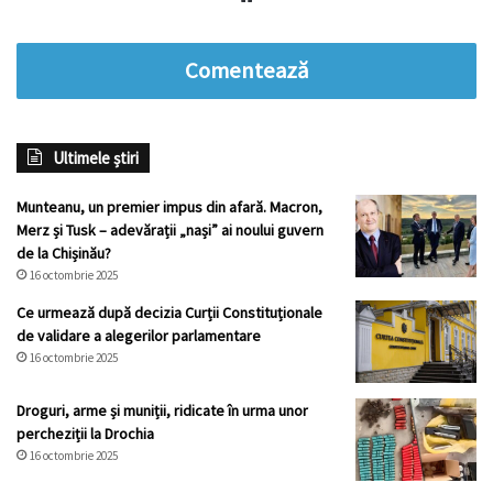
Comentează
Ultimele știri
Munteanu, un premier impus din afară. Macron,
Merz și Tusk – adevărații „nași” ai noului guvern
de la Chișinău?
16 octombrie 2025
Ce urmează după decizia Curții Constituționale
de validare a alegerilor parlamentare
16 octombrie 2025
Droguri, arme și muniții, ridicate în urma unor
percheziții la Drochia
16 octombrie 2025