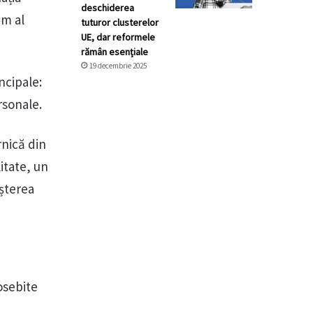
deschiderea
im al
tuturor clusterelor
UE, dar reformele
rămân esențiale
19 decembrie 2025
ncipale:
ersonale.
rnică din
itate, un
așterea
osebite