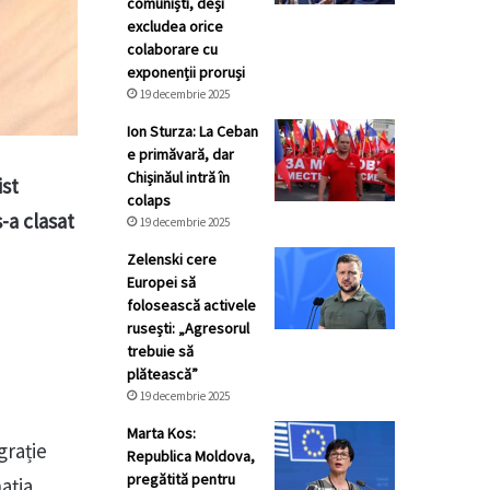
comuniști, deși
excludea orice
colaborare cu
exponenții proruși
19 decembrie 2025
Ion Sturza: La Ceban
e primăvară, dar
Chișinăul intră în
ist
colaps
-a clasat
19 decembrie 2025
Zelenski cere
Europei să
folosească activele
rusești: „Agresorul
trebuie să
plătească”
19 decembrie 2025
Marta Kos:
grație
Republica Moldova,
pregătită pentru
ația