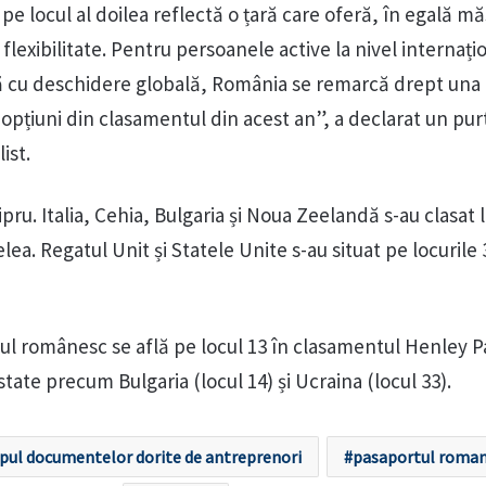
e locul al doilea reflectă o țară care oferă, în egală m
i flexibilitate. Pentru persoanele active la nivel internați
 cu deschidere globală, România se remarcă drept una 
opțiuni din clasamentul din acest an”, a declarat un pur
ist.
pru. Italia, Cehia, Bulgaria și Noua Zeelandă s-au clasat 
elea. Regatul Unit și Statele Unite s-au situat pe locurile 
l românesc se află pe locul 13 în clasamentul Henley P
ate precum Bulgaria (locul 14) și Ucraina (locul 33).
opul documentelor dorite de antreprenori
pasaportul roma