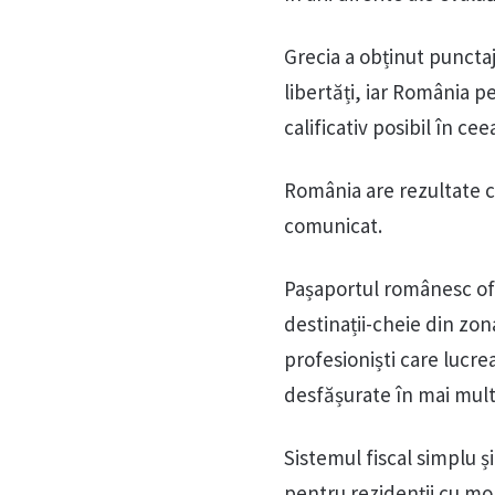
Grecia a obținut punctaj
libertăți, iar România pe
calificativ posibil în ce
România are rezultate co
comunicat.
Pașaportul românesc ofe
destinații-cheie din zo
profesioniști care lucrea
desfășurate în mai multe
Sistemul fiscal simplu 
pentru rezidenții cu mob