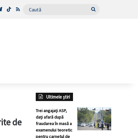
Tube
Telegram
TikTok
RSS
Caută
Ultimele știri
Trei angajați ASP,
dați afară după
ite de
fraudarea în masă a
examenului teoretic
pentru carnetul de