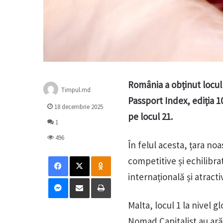
România a obținut locul
Timpul.md
Passport Index, ediția 1
18 decembrie 2025
pe locul 21.
1
496
În felul acesta, țara no
Facebook
X
Odnoklassniki
competitive și echilibra
internațională și atracti
Messenger
Distribuie prin mail
Tipărește
Malta, locul 1 la nivel g
Nomad Capitalist au ară