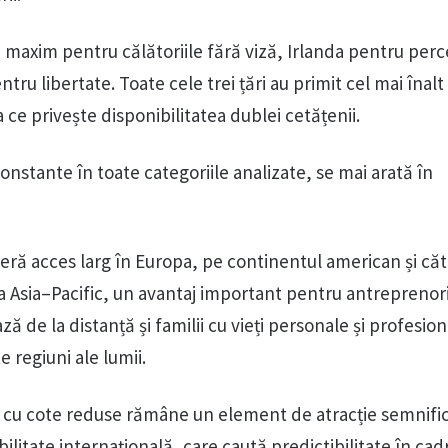
 maxim pentru călătoriile fără viză, Irlanda pentru perce
ntru libertate. Toate cele trei țări au primit cel mai înalt
ea ce privește disponibilitatea dublei cetățenii.
nstante în toate categoriile analizate, se mai arată în
ră acces larg în Europa, pe continentul american și căt
na Asia–Pacific, un avantaj important pentru antreprenor
ză de la distanță și familii cu vieți personale și profesio
 regiuni ale lumii.
și cu cote reduse rămâne un element de atracție semnific
ilitate internațională, care caută predictibilitate în cad