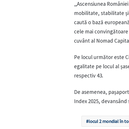
„Ascensiunea României p
mobilitate, stabilitate ș
caută o bază europeană
cele mai convingătoare 
cuvânt al Nomad Capital
Pe locul următor este Ci
egalitate pe locul al șas
respectiv 43.
De asemenea, pașaportu
Index 2025, devansând st
locul 2 mondial în t