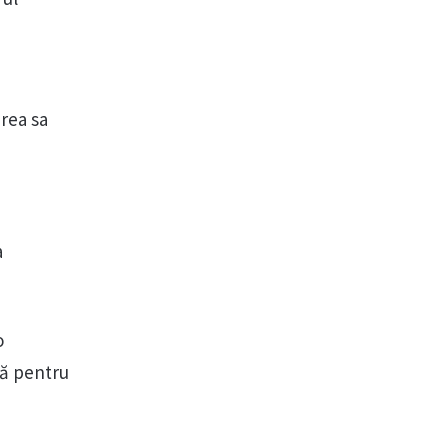
rea sa
a
o
vă pentru
.