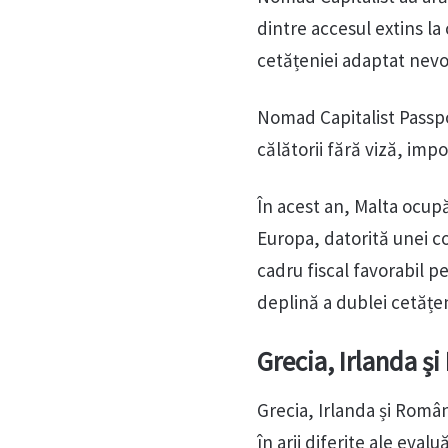
dintre accesul extins la 
cetățeniei adaptat nevoi
Nomad Capitalist Passpor
călătorii fără viză, imp
În acest an, Malta ocup
Europa, datorită unei co
cadru fiscal favorabil p
deplină a dublei cetățen
Grecia, Irlanda ș
Grecia, Irlanda și Româ
în arii diferite ale evaluă