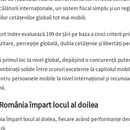
călătorii internaționale, un sistem fiscal simplu și un reg
lor cetățenilor globali tot mai mobili.
t Index evaluează 199 de țări pe baza a cinci criterii pri
ozitare, percepție globală, dubla cetățenie și libertăți p
ă primul loc la nivel global, depășind o concurență pute
mbinații solide între scoruri excelente la capitolul mobil
entru persoanele mobile la nivel internațional și recuno
ii.
i România împart locul al doilea
nia împart locul al doilea, fiecare având performanțe de
rii.