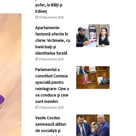
șofer, la Bălți și
Edineț
19 decembrie 2025
Apartamente-
fantomă oferite în
chirie: Victimele, cu
banii luați și
identitatea furată
19 decembrie 2025
Parlamentul a
constituit Comisia
specială pentru
reintegrare: Cine o
va conduce și cine
sunt membri
19 decembrie 2025
Vasile Costiuc
semnează alături
de socialiști și