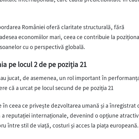
abordarea României oferă claritate structurală, fără
adesea economiilor mari, ceea ce contribuie la poziționa
rsoanelor cu o perspectivă globală.
 pe locul 2 de pe poziția 21
e au jucat, de asemenea, un rol important în performanț
re că a urcat pe locul secund de pe poziția 21
 în ceea ce privește dezvoltarea umană și a înregistrat 
a reputației internaționale, devenind o opțiune atracti
ru între stil de viață, costuri și acces la piața europeană