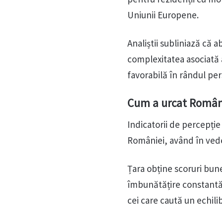
Uniunii Europene.
Analiștii subliniază că 
complexitatea asociată 
favorabilă în rândul pe
Cum a urcat România
Indicatorii de percepți
României, având în vede
Țara obține scoruri bune
îmbunătățire constantă 
cei care caută un echilib