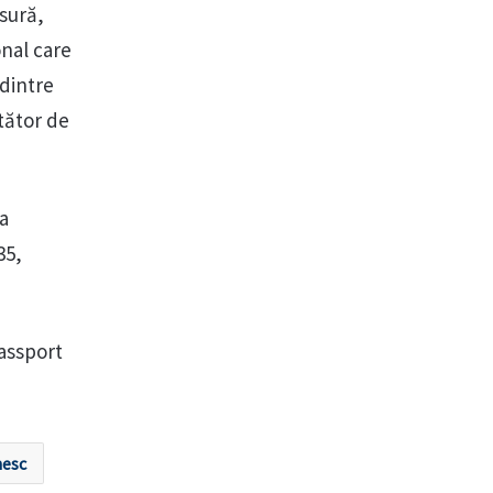
ăsură,
onal care
dintre
tător de
la
35,
assport
nesc