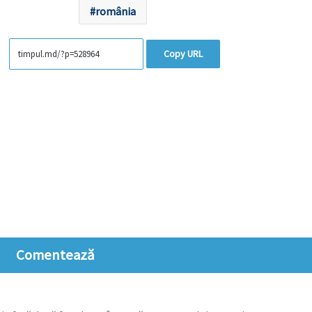
românia
Copy URL
Comentează