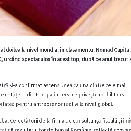
 al doilea la nivel mondial în clasamentul Nomad Capital
0, urcând spectaculos în acest top, după ce anul trecut s
astră și-a confirmat ascensiunea ca una dintre cele mai
te cetățenii din Europa în ceea ce privește mobilitatea
vitatea pentru antreprenorii activi la nivel global.
lobal Cercetătorii de la firma de consultanță fiscală și imi
tat că rezultatul foarte bun al României reflectă combin