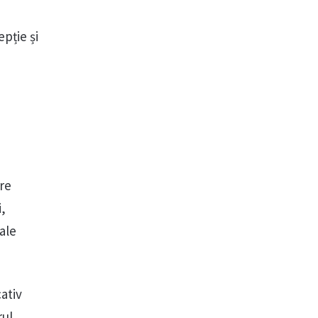
pție și
re
i,
nale
ativ
rul