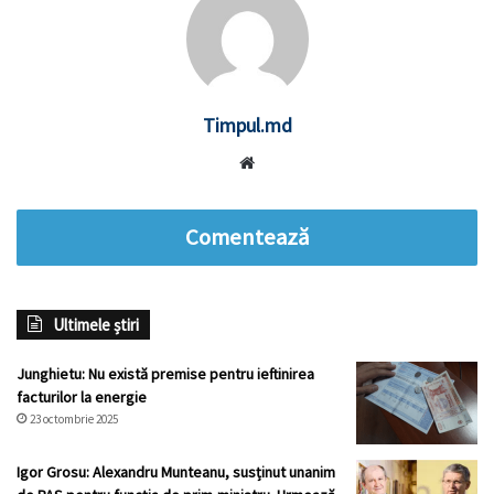
Timpul.md
Website
Comentează
Ultimele știri
Junghietu: Nu există premise pentru ieftinirea
facturilor la energie
23 octombrie 2025
Igor Grosu: Alexandru Munteanu, susținut unanim