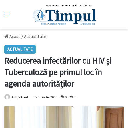
Meniu
Acasă
/
Actualitate
ACTUALITATE
Reducerea infectărilor cu HIV și
Tuberculoză pe primul loc în
agenda autorităților
Timpul.md
29 martie 2018
0
7