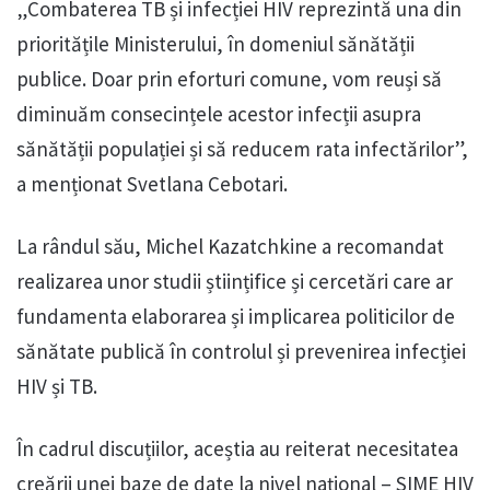
„Combaterea TB și infecției HIV reprezintă una din
prioritățile Ministerului, în domeniul sănătății
publice. Doar prin eforturi comune, vom reuși să
diminuăm consecințele acestor infecții asupra
sănătății populației și să reducem rata infectărilor”,
a menționat Svetlana Cebotari.
La rândul său, Michel Kazatchkine a recomandat
realizarea unor studii științifice și cercetări care ar
fundamenta elaborarea și implicarea politicilor de
sănătate publică în controlul și prevenirea infecției
HIV și TB.
În cadrul discuțiilor, aceștia au reiterat necesitatea
creării unei baze de date la nivel național – SIME HIV