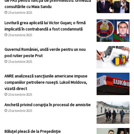
de PAS pentru funcția de prim-ministru. Urmează
consultările cu Maia Sandu
23 octombrie 2025
Lovitură grea aplicată lui Victor Gușan; o firmă
implicată în contrabandă a fost condamnată
23 octombrie 2025
Guvernul României, undă verde pentru un nou
pod rutier peste Prut
23 octombrie 2025
ANRE analizează sancțiunile americane impuse
companiilor petroliere rusești. Lukoil Moldova,
vizată direct
23 octombrie 2025
Anchetă privind corupția în procesul de amnistie
23 octombrie 2025
Băluțel pleacă de la Președinție