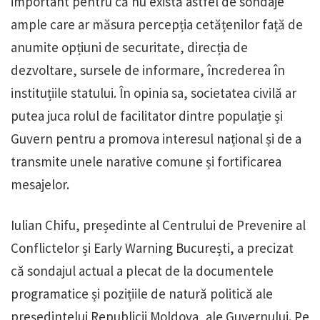
important pentru că nu există astfel de sondaje
ample care ar măsura percepția cetățenilor față de
anumite opțiuni de securitate, direcția de
dezvoltare, sursele de informare, încrederea în
instituțiile statului. În opinia sa, societatea civilă ar
putea juca rolul de facilitator dintre populație și
Guvern pentru a promova interesul național și de a
transmite unele narative comune și fortificarea
mesajelor.
Iulian Chifu, președinte al Centrului de Prevenire al
Conflictelor și Early Warning București, a precizat
că sondajul actual a plecat de la documentele
programatice și pozițiile de natură politică ale
președintelui Republicii Moldova, ale Guvernului. Pe