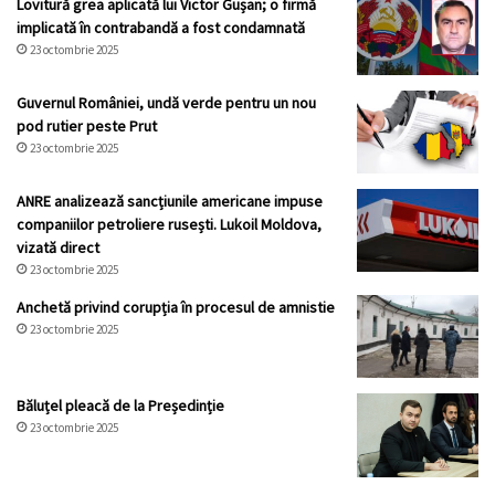
Lovitură grea aplicată lui Victor Gușan; o firmă
implicată în contrabandă a fost condamnată
23 octombrie 2025
Guvernul României, undă verde pentru un nou
pod rutier peste Prut
23 octombrie 2025
ANRE analizează sancțiunile americane impuse
companiilor petroliere rusești. Lukoil Moldova,
vizată direct
23 octombrie 2025
Anchetă privind corupția în procesul de amnistie
23 octombrie 2025
Băluțel pleacă de la Președinție
23 octombrie 2025