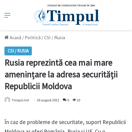
Meniu
Acasă
/
Politică
/
CSI / Rusia
CSI / RUSIA
Rusia reprezintă cea mai mare
amenințare la adresa securității
Republicii Moldova
Timpul.md
26 august 2021
0
10
În caz de probleme de securitate, suport Republicii
Moldova ar oferi România, Rusia și UE. Cu o