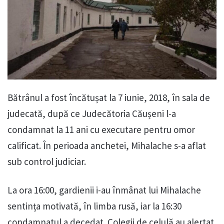
Bătrânul a fost încătușat la 7 iunie, 2018, în sala de
judecată, după ce Judecătoria Căușeni l-a
condamnat la 11 ani cu executare pentru omor
calificat. În perioada anchetei, Mihalache s-a aflat
sub control judiciar.
La ora 16:00, gardienii i-au înmânat lui Mihalache
sentința motivată, în limba rusă, iar la 16:30
condamnatul a decedat. Colegii de celulă au alertat