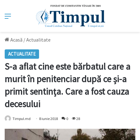
Meniu
Acasă
/
Actualitate
ACTUALITATE
S-a aflat cine este bărbatul care a
murit în penitenciar după ce și-a
primit sentința. Care a fost cauza
decesului
Timpul.md
8 iunie 2018
0
28