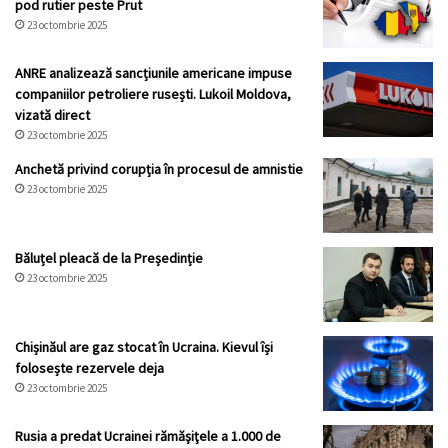
pod rutier peste Prut
23 octombrie 2025
ANRE analizează sancțiunile americane impuse
companiilor petroliere rusești. Lukoil Moldova,
vizată direct
23 octombrie 2025
Anchetă privind corupția în procesul de amnistie
23 octombrie 2025
Băluțel pleacă de la Președinție
23 octombrie 2025
Chișinăul are gaz stocat în Ucraina. Kievul își
folosește rezervele deja
23 octombrie 2025
Rusia a predat Ucrainei rămăşiţele a 1.000 de