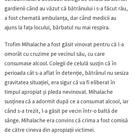
gardienii când au văzut că bătrânului i s-a făcut rău,
a fost chemată ambulanța, dar când medicii au
ajuns la fața locului, bărbatul nu mai respira.
Trofim Mihalache a fost găsit vinovat pentru că l-a
omorât cu cruzime pe vecinul său, cu care
consumase alcool. Colegii de celulă susțin că în
perioada cât s-a aflat în detenție, bătrânul nu sesiza
gravitatea situației, era sigur că va fi eliberat în
timpul apropiat și pleda nevinovat. Mihalache
susținea că a adormit după ce a consumat alcool, iar
când s-a trezit, l-a găsit pe vecin într-o baltă de
sânge. Mihalache era convins că crima a fost comisă
de către cineva din apropiații victimei.