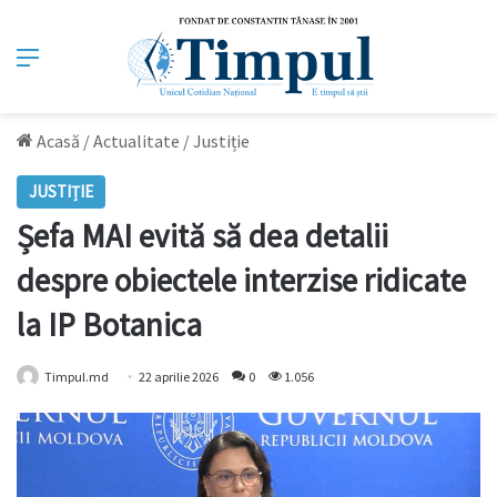
Meniu
Acasă
/
Actualitate
/
Justiție
JUSTIȚIE
Șefa MAI evită să dea detalii
despre obiectele interzise ridicate
la IP Botanica
Timpul.md
22 aprilie 2026
0
1.056