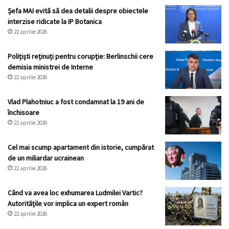
Șefa MAI evită să dea detalii despre obiectele
interzise ridicate la IP Botanica
22 aprilie 2026
Polițiști reținuți pentru corupție: Berlinschii cere
demisia ministrei de Interne
22 aprilie 2026
Vlad Plahotniuc a fost condamnat la 19 ani de
închisoare
22 aprilie 2026
Cel mai scump apartament din istorie, cumpărat
de un miliardar ucrainean
22 aprilie 2026
Când va avea loc exhumarea Ludmilei Vartic?
Autoritățile vor implica un expert român
22 aprilie 2026