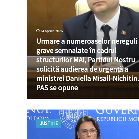
în
cadrul
structurilor
MAI,
Partidul
24 aprilie 2026
Nostru
Urmare a numeroaselor nereguli
solicită
audierea
grave semnalate în cadrul
de
structurilor MAI, Partidul Nostru
urgență
a
solicită audierea de urgență a
ministrei
ministrei Daniella Misail-Nichitin.
Daniella
Misail-
PAS se opune
Nichitin.
PAS
se
opune
Șefa
MAI
JUSTIȚIE
evită
să
dea