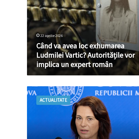
un
expert
român
22 aprilie 2026
Când va avea loc exhumarea
Ludmilei Vartic? Autoritățile vor
implica un expert român
Infracțiunile
grave
ACTUALITATE
cresc
ușor
în
Moldova,
dar
fără