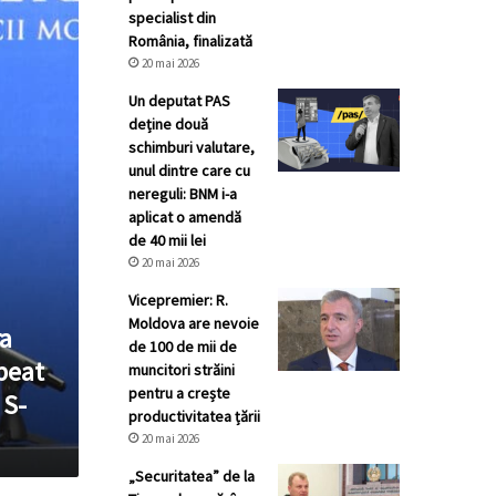
specialist din
România, finalizată
20 mai 2026
Un deputat PAS
deține două
schimburi valutare,
unul dintre care cu
nereguli: BNM i-a
aplicat o amendă
de 40 mii lei
20 mai 2026
Vicepremier: R.
Moldova are nevoie
ra
de 100 de mii de
 beat
muncitori străini
pentru a crește
 S-
productivitatea țării
20 mai 2026
„Securitatea” de la