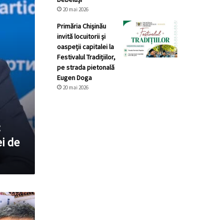
20 mai 2026
Primăria Chișinău
invită locuitorii și
oaspeții capitalei la
Festivalul Tradițiilor,
pe strada pietonală
Eugen Doga
20 mai 2026
:
ei de