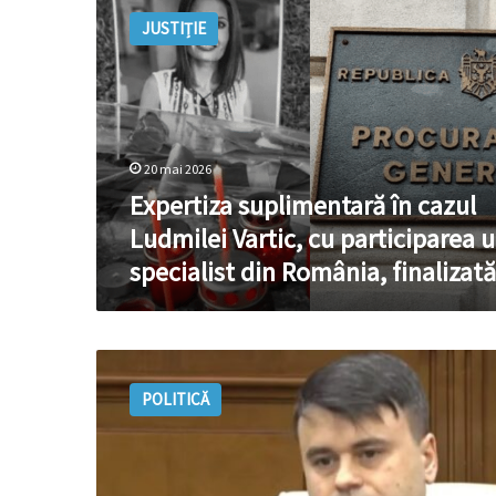
suplimentară
JUSTIȚIE
în
cazul
Ludmilei
Vartic,
cu
participarea
20 mai 2026
unui
specialist
Expertiza suplimentară în cazul
din
Ludmilei Vartic, cu participarea 
România,
specialist din România, finalizată
finalizată
Urmare
a
POLITICĂ
numeroaselor
nereguli
grave
semnalate