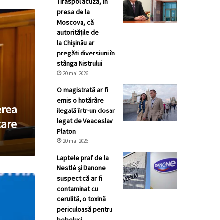
Tiraspol acuză, în
presa de la
Moscova, că
autoritățile de
la Chișinău ar
pregăti diversiuni în
stânga Nistrului
20 mai 2026
O magistrată ar fi
emis o hotărâre
erea
ilegală într-un dosar
legat de Veaceslav
care
Platon
20 mai 2026
Laptele praf de la
Nestlé și Danone
suspect că ar fi
contaminat cu
cerulită, o toxină
periculoasă pentru
bebeluși