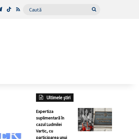
Tube
Telegram
TikTok
RSS
Caută
Ultimele știri
Expertiza
suplimentară în
cazul Ludmilei
Vartic, cu
participarea unui