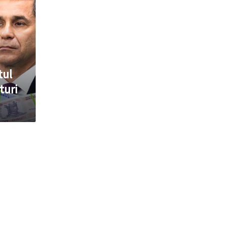
tul
turi