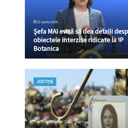
detalii
despre
obiectele
22 aprilie 2026
interzise
ridicate
Șefa MAI evită să dea detalii des
la
obiectele interzise ridicate la IP
IP
Botanica
Botanica
Când
va
JUSTIȚIE
avea
loc
exhumarea
Ludmilei
Vartic?
Autoritățile
vor
implica