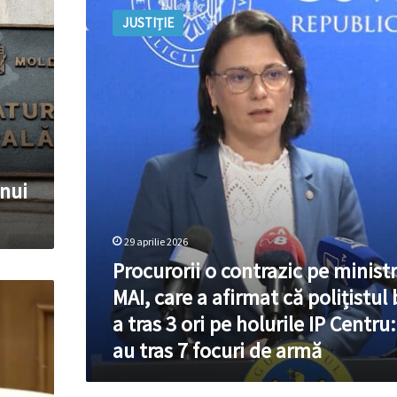
o
JUSTIȚIE
contrazic
pe
ministra
MAI,
care
a
afirmat
că
polițistul
unui
beat
a
tras
29 aprilie 2026
3
Procurorii o contrazic pe minist
ori
pe
MAI, care a afirmat că polițistul
holurile
a tras 3 ori pe holurile IP Centru:
IP
Centru:
au tras 7 focuri de armă
S-
au