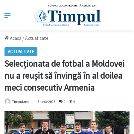
Meniu
Acasă
/
Actualitate
ACTUALITATE
Selecționata de fotbal a Moldovei
nu a reușit să învingă în al doilea
meci consecutiv Armenia
Timpul.md
5 iunie 2018
0
4