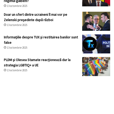
regimul galben!?
13 octombrie 2025
Doar un sfert dintre ucraineni îl mai vor pe
Zelenski președinte după război
13 octombrie 2025
Informațiile despre TUX și restituirea banilor sunt
false
13 octombrie 2025
PLDM și Olesea Stamate reacționează dur la
strategia LGBTIQ+ a UE
13 octombrie 2025