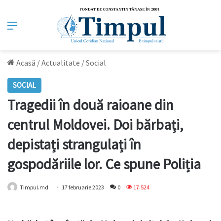
Meniu
Acasă
/
Actualitate
/
Social
SOCIAL
Tragedii în două raioane din
centrul Moldovei. Doi bărbați,
depistați strangulați în
gospodăriile lor. Ce spune Poliția
Timpul.md
17 februarie 2023
0
17.524