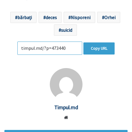
bărbați
deces
Nisporeni
Orhei
suicid
Copy URL
Timpul.md
Website