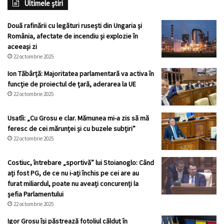
Ultimele știri
Două rafinării cu legături rusești din Ungaria și
România, afectate de incendiu și explozie în
aceeași zi
22 octombrie 2025
Ion Tăbârță: Majoritatea parlamentară va activa în
funcție de proiectul de țară, aderarea la UE
22 octombrie 2025
Usatîi: „Cu Grosu e clar. Mămunea mi-a zis să mă
feresc de cei mărunței și cu buzele subțiri”
22 octombrie 2025
Costiuc, întrebare „sportivă” lui Stoianoglo: Când
ați fost PG, de ce nu i-ați închis pe cei are au
furat miliardul, poate nu aveați concurenți la
șefia Parlamentului
22 octombrie 2025
Igor Grosu își păstrează fotoliul călduț în