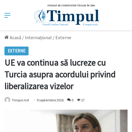
Meniu
Acasă
/
Internațional
/
Externe
EXTERNE
UE va continua să lucreze cu
Turcia asupra acordului privind
liberalizarea vizelor
Timpul.md
9 septembrie 2016
0
17