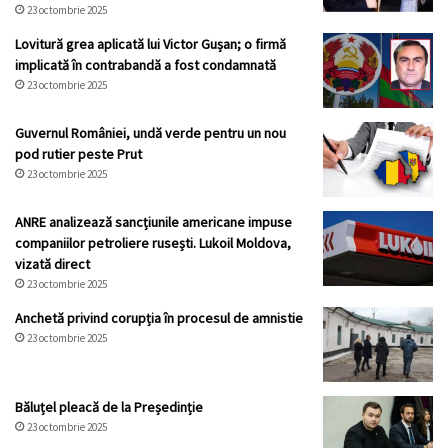
23 octombrie 2025
Lovitură grea aplicată lui Victor Gușan; o firmă
implicată în contrabandă a fost condamnată
23 octombrie 2025
Guvernul României, undă verde pentru un nou
pod rutier peste Prut
23 octombrie 2025
ANRE analizează sancțiunile americane impuse
companiilor petroliere rusești. Lukoil Moldova,
vizată direct
23 octombrie 2025
Anchetă privind corupția în procesul de amnistie
23 octombrie 2025
Băluțel pleacă de la Președinție
23 octombrie 2025