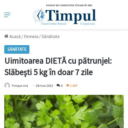
Meniu
Acasă
/
Femeia
/
Sănătate
SĂNĂTATE
Uimitoarea DIETĂ cu pătrunjel:
Slăbești 5 kg în doar 7 zile
Timpul.md
28 mai 2022
0
1.807