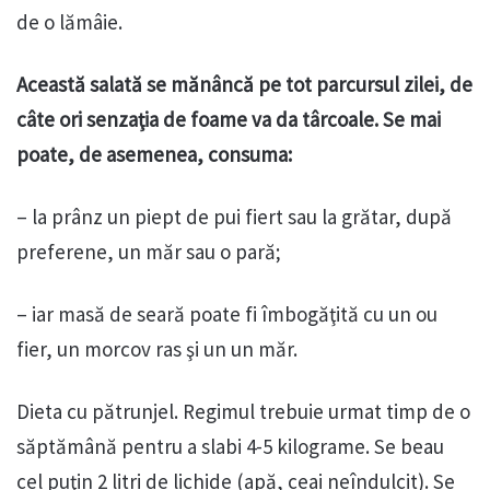
de o lămâie.
Această salată se mănâncă pe tot parcursul zilei, de
câte ori senzaţia de foame va da târcoale. Se mai
poate, de asemenea, consuma:
– la prânz un piept de pui fiert sau la grătar, după
preferene, un măr sau o pară;
– iar masă de seară poate fi îmbogăţită cu un ou
fier, un morcov ras şi un un măr.
Dieta cu pătrunjel. Regimul trebuie urmat timp de o
săptămână pentru a slabi 4-5 kilograme. Se beau
cel puţin 2 litri de lichide (apă, ceai neîndulcit). Se