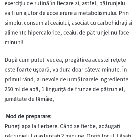
exerciţiu de rutină în fiecare zi, astfel, pătrunjelul
va fi un ajutor de accelerare a metabolismului. Prin
simplul consum al ceaiului, asociat cu carbohidraţi şi
alimente hipercalorice, ceaiul de pătrunjel nu face
minuni!
După cum puteţi vedea, pregătirea acestei reţete
este foarte uşoară, va dura doar câteva minute. În
primul rând, ai nevoie de următoarele ingrediente:
250 ml de apă, 1 linguriţă de frunze de pătrunjel,
jumătate de lămâie,
Mod de preparare:
Puneţi apa la fierbere. Când se fierbe, adăugaţi
pătrunjelul şi aşteptaţi 2 minune. Opriţi focul. Lăsaţi