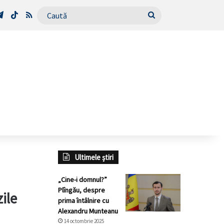
Tube
Telegram
TikTok
RSS
Caută
Ultimele știri
„Cine-i domnul?”
Plîngău, despre
ile
prima întâlnire cu
Alexandru Munteanu
14 octombrie 2025