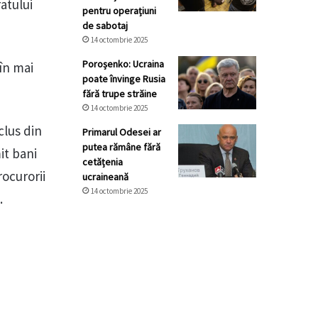
ratului
pentru operațiuni
de sabotaj
14 octombrie 2025
Poroșenko: Ucraina
 în mai
poate învinge Rusia
fără trupe străine
14 octombrie 2025
clus din
Primarul Odesei ar
putea rămâne fără
it bani
cetățenia
rocurorii
ucraineană
14 octombrie 2025
.