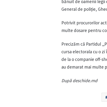
bănuit de oamenii legii c
General de poliție, Ghe
Potrivit procurorilor acti
multe dosare pentru cor
Precizăm că Partidul „P
cursa electorala cu o zi
de la o companie off-shor
au demarat mai multe perc
După deschide.md