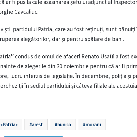
ă ar fi pus la cale asasinarea șefului adjunct al Inspecto
orghe Cavcaliuc.
viștii partidului Patria, care au fost reținuți, sunt bănuiți
uperea alegătorilor, dar şi pentru spălare de bani.
atria” condus de omul de afaceri Renato Usatîi a fost ex
 înainte de alegerile din 30 noiembrie pentru că ar fi prim
e, lucru interzis de legislație. În decembrie, poliția și p
heziții în sediul partidului și câteva filiale ale acestuia
«Patria»
arest
bunica
moraru