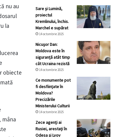
că nu au
Sare și Lumină,
 dosarul
proiectul
Kremlinului, închis.
u la
Marchel e supărat
14 octombrie 2025
Nicuşor Dan:
Moldova este în
nducerea
siguranță atât timp
e
cât Ucraina rezistă
14 octombrie 2025
r obiecte
Ce monumente pot
armată
fi desființate în
Moldova?
Precizările
Ministerului Culturii
e
14 octombrie 2025
t, mâna
Zece agenți ai
ste
Rusiei, arestați în
Odesa și Lvov