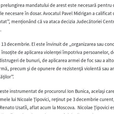
ă prelungirea mandatului de arest este necesară pentru 
ele necesare în dosar. Avocatul Pavel Midrigan a calificat
tat”, menționând că va ataca decizia Judecătoriei Centr
.
e 13 decembrie. El este învinuit de „organizarea sau co
 însoţite de aplicarea violenţei împotriva persoanelor, d
istrugeri de bunuri, de aplicarea armei de foc sau a alto
e armă, precum şi de opunere de rezistenţă violentă sau 
ăţilor”.
 este instrumentat de procurorul Ion Bunica, acelaşi car
ele lui Nicoale Ţipovici, reţinut pe 3 decembrie curen
 Renato Usatîi, aflat acum la Moscova. Nicolae Ţipovici e