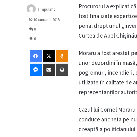
Procurorul a explicat c
Timpul.md
fost finalizate expertiz
10 ianuarie 2015
penal drept unul „inven
0
Curtea de Apel Chișinău
6
Facebook
X
Odnoklassniki
Moraru a fost arestat p
unor dezordini în masă,
Messenger
Distribuie prin mail
Tipărește
pogromuri, incendieri, d
utilizate în calitate d
reprezentanţilor autorit
Cazul lui Cornel Moraru
conduce ancheta pe num
dreaptă a politicianului