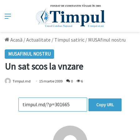
Meniu
Acasă
/
Actualitate
/
Timpul satiric
/
MUSAfinul nostru
MUSAFINUL NOSTRU
Un sat scos la vnzare
Timpul.md
15 martie 2009
0
6
Copy URL