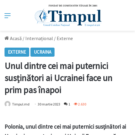
Meniu
Acasă
/
Internațional
/
Externe
EXTERNE
UCRAINA
Unul dintre cei mai puternici
susținători ai Ucrainei face un
prim pas înapoi
Timpul.md
30 martie 2023
1
2.630
Polonia, unul dintre cei mai puternici susținători ai