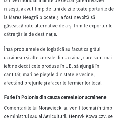
la nivel mondial înainte de declanșarea invaziei
rusești, a avut timp de luni de zile toate porturile de
la Marea Neagră blocate și a fost nevoită să
găsească rute alternative de a-și trimite exporturile
către țările de destinație.
Însă problemele de logistică au făcut ca grâul
ucrainean și alte cereale din Ucraina, care sunt mai
ieftine decât cele produse în UE, să ajungă în
cantități mari pe piețele din statele vecine,
afectând prețurile și afacerile fermierilor locali.
Furie în Polonia din cauza cerealelor ucrainene
Comentariile lui Morawiecki au venit tocmai în timp
ce ministrul său al Agriculturii, Henryk Kowalczy, se