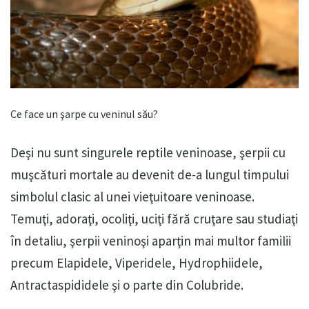
Ce face un şarpe cu veninul său?
Deşi nu sunt singurele reptile veninoase, şerpii cu
muşcături mortale au devenit de-a lungul timpului
simbolul clasic al unei vieţuitoare veninoase.
Temuţi, adoraţi, ocoliţi, uciţi fără cruţare sau studiaţi
în detaliu, şerpii veninoşi aparţin mai multor familii
precum Elapidele, Viperidele, Hydrophiidele,
Antractaspididele şi o parte din Colubride.