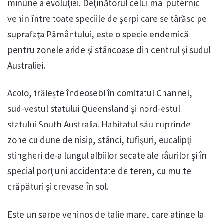
minune a evoluţiei. Deţinătorul celui mai puternic
venin între toate speciile de şerpi care se târăsc pe
suprafaţa Pământului, este o specie endemică
pentru zonele aride şi stâncoase din centrul şi sudul
Australiei.
Acolo, trăieşte îndeosebi în comitatul Channel,
sud-vestul statului Queensland şi nord-estul
statului South Australia. Habitatul său cuprinde
zone cu dune de nisip, stânci, tufişuri, eucalipţi
stingheri de-a lungul albiilor secate ale râurilor şi în
special porţiuni accidentate de teren, cu multe
crăpături şi crevase în sol.
Este un şarpe veninos de talie mare, care atinge la