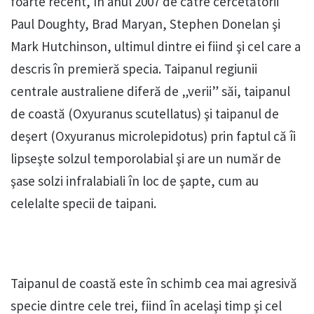
foarte recent, în anul 2007 de către cercetătorii
Paul Doughty, Brad Maryan, Stephen Donelan şi
Mark Hutchinson, ultimul dintre ei fiind şi cel care a
descris în premieră specia. Taipanul regiunii
centrale australiene diferă de „verii” săi, taipanul
de coastă (Oxyuranus scutellatus) şi taipanul de
deşert (Oxyuranus microlepidotus) prin faptul că îi
lipseşte solzul temporolabial şi are un număr de
şase solzi infralabiali în loc de şapte, cum au
celelalte specii de taipani.
Taipanul de coastă este în schimb cea mai agresivă
specie dintre cele trei, fiind în acelaşi timp şi cel