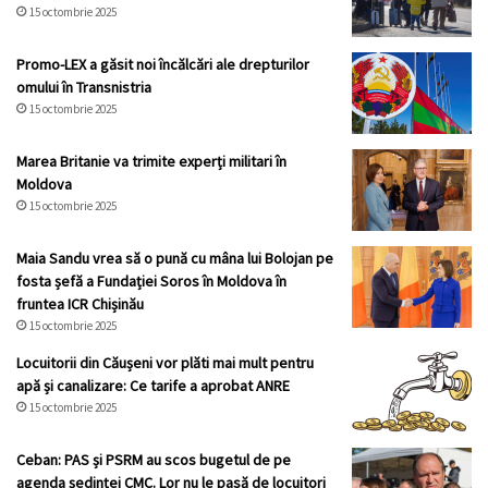
15 octombrie 2025
Promo-LEX a găsit noi încălcări ale drepturilor
omului în Transnistria
15 octombrie 2025
Marea Britanie va trimite experți militari în
Moldova
15 octombrie 2025
Maia Sandu vrea să o pună cu mâna lui Bolojan pe
fosta șefă a Fundației Soros în Moldova în
fruntea ICR Chișinău
15 octombrie 2025
Locuitorii din Căușeni vor plăti mai mult pentru
apă și canalizare: Ce tarife a aprobat ANRE
15 octombrie 2025
Ceban: PAS și PSRM au scos bugetul de pe
agenda ședinței CMC. Lor nu le pasă de locuitori