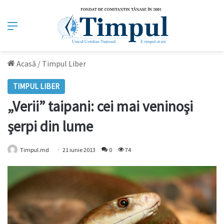
Meniu
Acasă
/
Timpul Liber
TIMPUL LIBER
„Verii” taipani: cei mai veninoşi
şerpi din lume
Timpul.md
21 iunie 2013
0
74