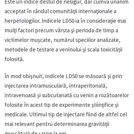
Este un indice destul de nesigur, dar cumva unanim
acceptat în rândul comunităţii internaţionale a
herpetologilor. Indicele LD50 ia în consideraţie mai
mulţi factori precum vârsta şi perioda de timp a
victimelor muşcate, numărul speciilor analizate,
metodele de testare a veninului şi scala toxicităţii
folosită.
În mod obişnuit, indicele LD50 se măsoară şi prin
injectarea intramusculară, intraperitonală,
intravenoasă şi subcutanată cu venin a rozătoarelor
folosite în acest tip de experimente ştiinţifice şi
medicale. Ultimul tip de injectare fiind de altfel cel
mai relevant pentru determinarea gravităţii
muşcăturii de şarpe la om.