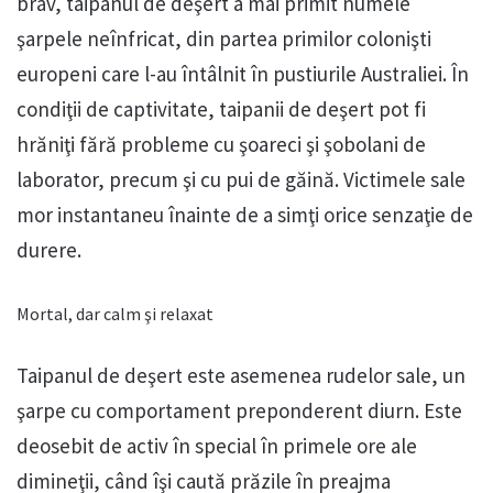
brav, taipanul de deşert a mai primit numele
şarpele neînfricat, din partea primilor colonişti
europeni care l-au întâlnit în pustiurile Australiei. În
condiţii de captivitate, taipanii de deşert pot fi
hrăniţi fără probleme cu şoareci şi şobolani de
laborator, precum şi cu pui de găină. Victimele sale
mor instantaneu înainte de a simţi orice senzaţie de
durere.
Mortal, dar calm şi relaxat
Taipanul de deşert este asemenea rudelor sale, un
şarpe cu comportament preponderent diurn. Este
deosebit de activ în special în primele ore ale
dimineţii, când îşi caută prăzile în preajma