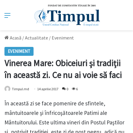
Meniu
Acasă
/
Actualitate
/
Eveniment
EVENIMENT
Vinerea Mare: Obiceiuri şi tradiţii
în această zi. Ce nu ai voie să faci
Timpul.md
14 aprilie 2017
0
6
În această zi se face pomenire de sfintele,
mântuitoarele şi înfricoşătoarele Patimi ale
Mântuitorului. Este ultima vineri din Postul Paştilor
şi, potrivit tradiţiei, este zi de post negru, adică nu