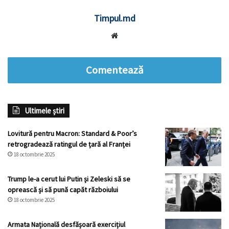
Timpul.md
Website
Comentează
Ultimele știri
Lovitură pentru Macron: Standard & Poor’s
retrogradează ratingul de țară al Franței
18 octombrie 2025
Trump le-a cerut lui Putin și Zeleski să se
oprească și să pună capăt războiului
18 octombrie 2025
Armata Națională desfășoară exercițiul