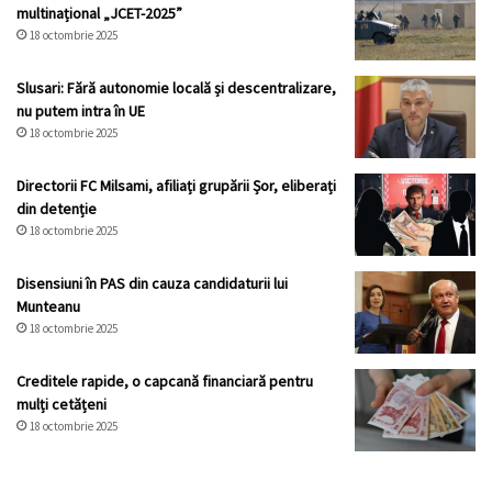
multinațional „JCET-2025”
18 octombrie 2025
Slusari: Fără autonomie locală și descentralizare,
nu putem intra în UE
18 octombrie 2025
Directorii FC Milsami, afiliați grupării Șor, eliberați
din detenție
18 octombrie 2025
Disensiuni în PAS din cauza candidaturii lui
Munteanu
18 octombrie 2025
Creditele rapide, o capcană financiară pentru
mulți cetățeni
18 octombrie 2025