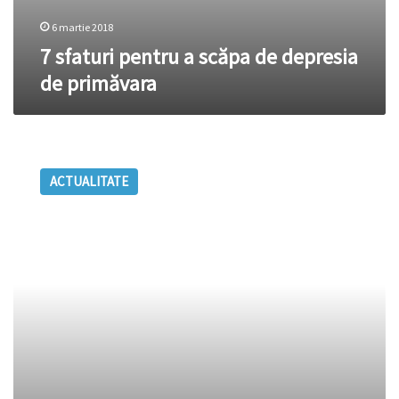
6 martie 2018
7 sfaturi pentru a scăpa de depresia
de primăvara
Care
este
ACTUALITATE
legătura
între
depresie
şi
mâncare