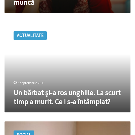
muncă
muncă
Un
bărbat
ACTUALITATE
și-
a
ros
unghiile.
La
scurt
timp
a
6 septembrie 2017
murit.
Un bărbat și-a ros unghiile. La scurt
Ce
timp a murit. Ce i s-a întâmplat?
i
s-
a
întâmplat?
Mărturiile
emoționante
SOCIAL