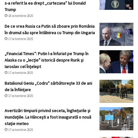
s-a referit la ea drept „curtezana” lui Donald
Trump
18 octombrie 2025
De ce vrea Rusia ca Putin să zboare prin România
în drumul său spre întâlnirea cu Trump din Ungaria
17 octombrie 2025
„Financial Times”: Putin l-a înfuriat pe Trump în
Alaska cu o „lecție” istorică despre Rurik și
Iaroslav cel Înțelept
17 octombrie 2025
Batalionul Geniu „Codru” sărbătorește 33 de ani
de la înființare
17 octombrie 2025
Avertizări timpurii privind seceta, înghețurile și
inundațiile. La Hâncești a fost inaugurată o nouă
stație meteo
17 octombrie 2025