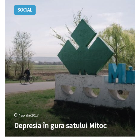
în
SOCIAL
gura
satului
Mitoc
7 aprilie 2017
Depresia în gura satului Mitoc