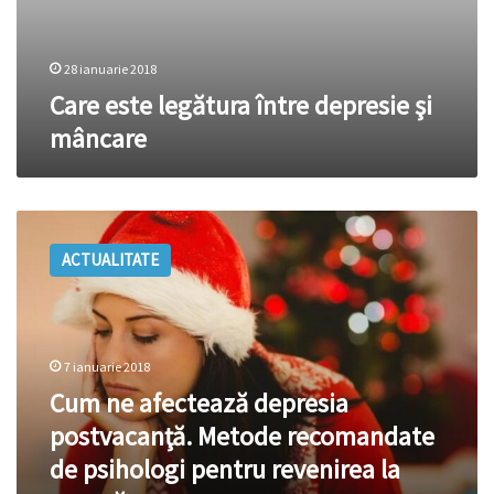
28 ianuarie 2018
Care este legătura între depresie şi
mâncare
Cum
ne
ACTUALITATE
afectează
depresia
postvacanţă.
Metode
recomandate
7 ianuarie 2018
de
Cum ne afectează depresia
psihologi
pentru
postvacanţă. Metode recomandate
revenirea
de psihologi pentru revenirea la
la