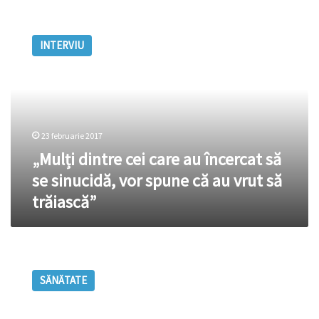
„Mulți
dintre
INTERVIU
cei
care
au
încercat
să
se
23 februarie 2017
sinucidă,
vor
„Mulți dintre cei care au încercat să
spune
se sinucidă, vor spune că au vrut să
că
trăiască”
au
vrut
să
trăiască”
Cum
scapi
SĂNĂTATE
de
anxietate
şi