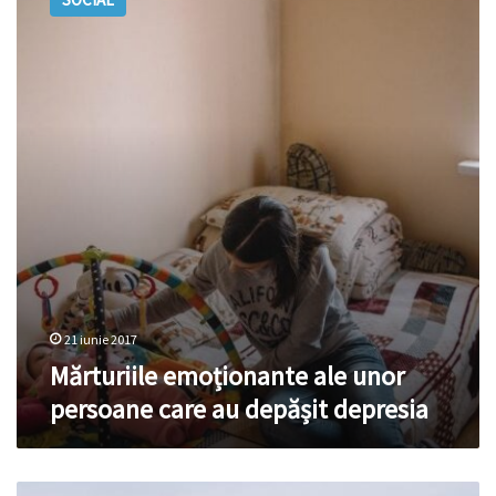
ale
unor
persoane
care
au
depășit
depresia
21 iunie 2017
Mărturiile emoționante ale unor
persoane care au depășit depresia
Depresia