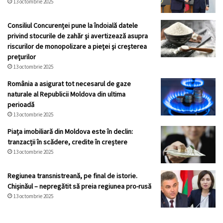
13 octombrie 2025
Consiliul Concurenței pune la îndoială datele
privind stocurile de zahăr şi avertizează asupra
riscurilor de monopolizare a pieţei şi creşterea
preţurilor
13 octombrie 2025
România a asigurat tot necesarul de gaze
naturale al Republicii Moldova din ultima
perioadă
13 octombrie 2025
Piața imobiliară din Moldova este în declin:
tranzacții în scădere, credite în creștere
13 octombrie 2025
Regiunea transnistreană, pe final de istorie.
Chișinăul – nepregătit să preia regiunea pro-rusă
13 octombrie 2025