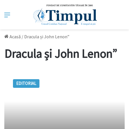
Meniu
Acasă
/
Dracula și John Lenon”
Dracula și John Lenon”
Jan
Cornelius
EDITORIAL
și
alte
personaje