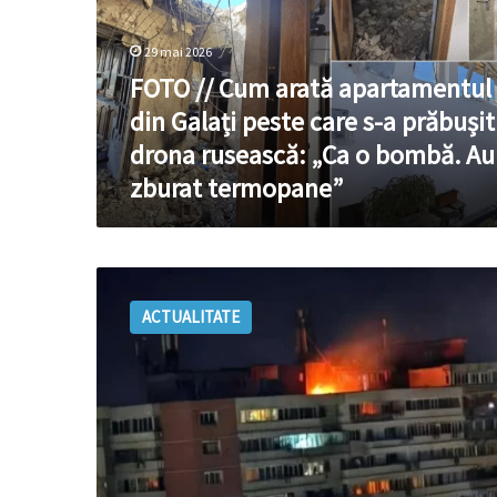
din
Galați
29 mai 2026
peste
FOTO // Cum arată apartamentul
care
s-
din Galați peste care s-a prăbușit
a
drona rusească: „Ca o bombă. Au
prăbușit
zburat termopane”
drona
rusească:
„Ca
o
VIDEO:
bombă.
O
Au
ACTUALITATE
dronă
zburat
rusească
termopane”
a
căzut
pe
un
bloc
din