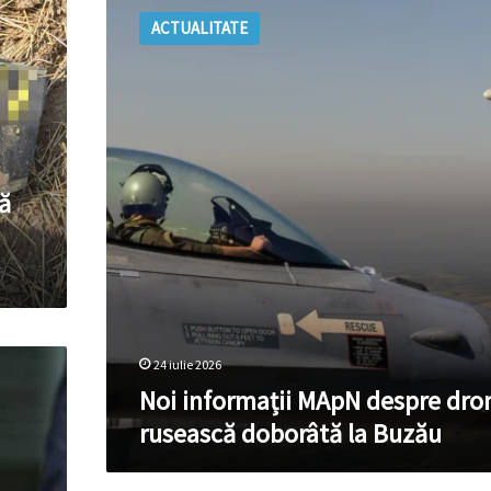
informații
ACTUALITATE
MApN
despre
drona
rusească
doborâtă
la
Buzău
ă
24 iulie 2026
Noi informații MApN despre dro
rusească doborâtă la Buzău