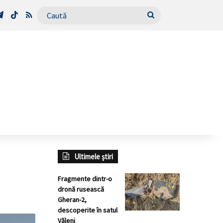
Tube
Telegram
TikTok
RSS
Caută
Ultimele știri
Fragmente dintr-o
dronă rusească
Gheran-2,
descoperite în satul
Văleni