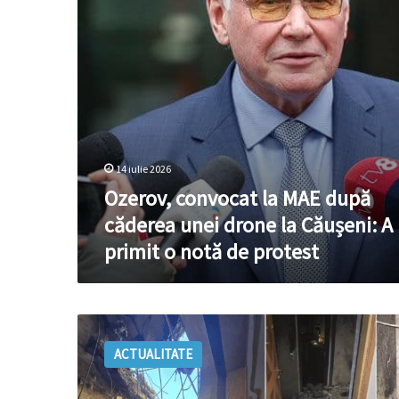
unei
drone
la
Căușeni:
A
primit
o
notă
de
protest
14 iulie 2026
Ozerov, convocat la MAE după
căderea unei drone la Căușeni: A
primit o notă de protest
FOTO
//
ACTUALITATE
Cum
arată
apartamentul