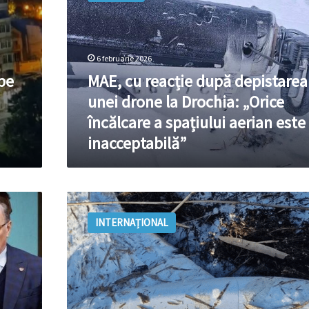
după
depistarea
unei
drone
6 februarie 2026
la
pe
MAE, cu reacție după depistarea
Drochia:
„Orice
unei drone la Drochia: „Orice
încălcare
încălcare a spațiului aerian este
a
inacceptabilă”
spațiului
aerian
este
inacceptabilă”
Ce
spune
INTERNAȚIONAL
Poliția
despre
drona
depistată
astăzi
la