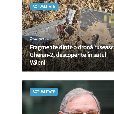
dintr-
ACTUALITATE
o
dronă
rusească
Gheran-
2,
descoperite
5 august 2026
în
satul
Fragmente dintr-o dronă ruseasc
Văleni
Gheran-2, descoperite în satul
Văleni
Ozerov,
convocat
ACTUALITATE
la
MAE
după
căderea