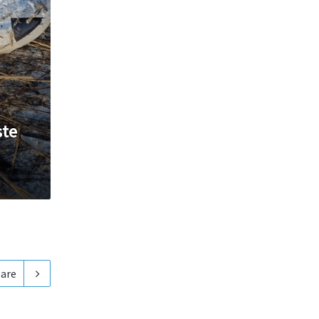
ste
are