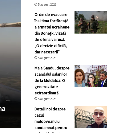
5 august 2026
Ordin de evacuare
în ultima fortăreață
a armatei ucrainene
din Donețk, vizată
de ofensiva rusă.
„O decizie dificilă,
dar necesară”
5 august 2026
Maia Sandu, despre
scandalul salariilor
de la Moldatsa: O
generozitate
extraordinară
5 august 2026
na
Detalii noi despre
cazul
moldoveanului
condamnat pentru