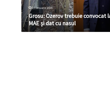
cu
nasul
23 ianuarie 2026
Grosu: Ozerov trebuie convocat l
MAE și dat cu nasul