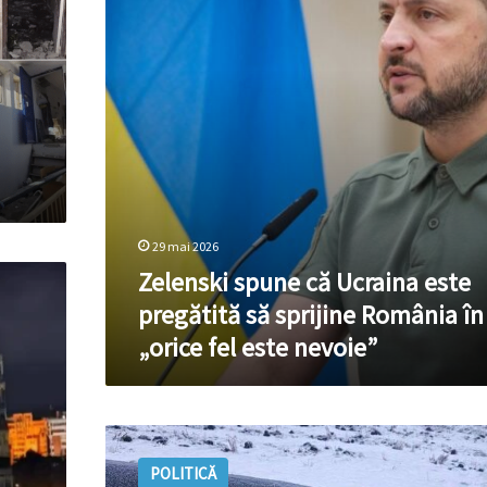
pregătită
să
sprijine
România
în
„orice
fel
este
nevoie”
29 mai 2026
Zelenski spune că Ucraina este
pregătită să sprijine România în
„orice fel este nevoie”
MAE,
cu
POLITICĂ
reacție