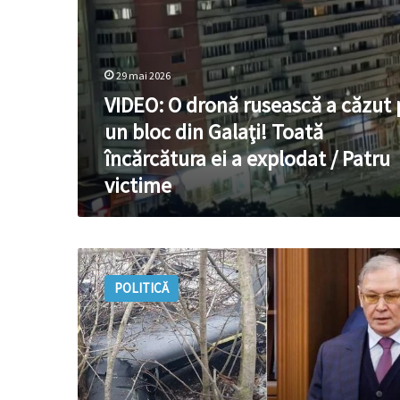
Galaţi!
Toată
încărcătura
ei
29 mai 2026
a
VIDEO: O dronă rusească a căzut 
explodat
/
un bloc din Galaţi! Toată
Patru
încărcătura ei a explodat / Patru
victime
victime
Grosu:
Ozerov
POLITICĂ
trebuie
convocat
la
MAE
și
dat