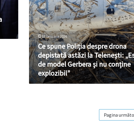
Telenești:
„Este
de
a
model
Gerbera
și
17 ianuarie 2026
nu
Ce spune Poliția despre drona
conține
explozibil”
depistată astăzi la Telenești: „E
de model Gerbera și nu conține
explozibil”
Pagina următo