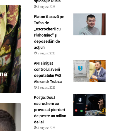
spionaj în Rusia
5 august 2026
Platon îl acuză pe
Tofan de
„escrocherii cu
Plahotniuc” și
deposedări de
acțiuni
5 august 2026
ANI a inițiat
controlul averii
ona
deputatului PAS
Alexandr Trubca
5 august 2026
Poliția: Două
escrocherii au
provocat pierderi
de peste un milion
de lei
5 august 2026