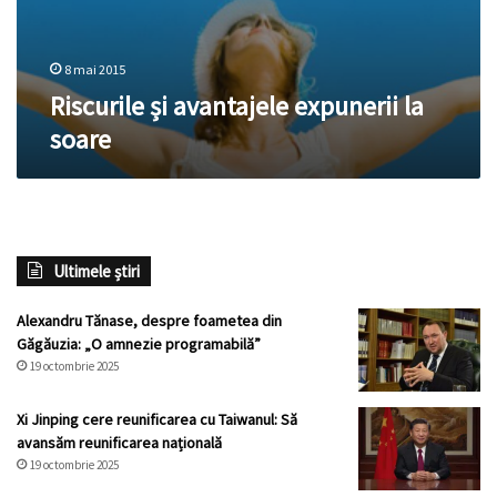
8 mai 2015
Riscurile și avantajele expunerii la
soare
Ultimele știri
Alexandru Tănase, despre foametea din
Găgăuzia: „O amnezie programabilă”
19 octombrie 2025
Xi Jinping cere reunificarea cu Taiwanul: Să
avansăm reunificarea națională
19 octombrie 2025