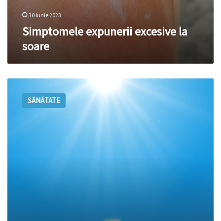
30 iunie 2023
Simptomele expunerii excesive la
soare
Riscurile
și
SĂNĂTATE
avantajele
expunerii
la
soare