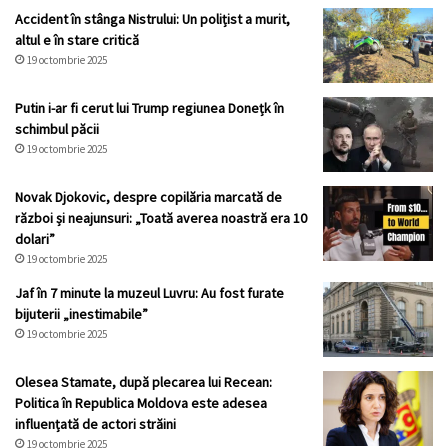
Accident în stânga Nistrului: Un polițist a murit,
altul e în stare critică
19 octombrie 2025
Putin i-ar fi cerut lui Trump regiunea Donețk în
schimbul păcii
19 octombrie 2025
Novak Djokovic, despre copilăria marcată de
război și neajunsuri: „Toată averea noastră era 10
dolari”
19 octombrie 2025
Jaf în 7 minute la muzeul Luvru: Au fost furate
bijuterii „inestimabile”
19 octombrie 2025
Olesea Stamate, după plecarea lui Recean:
Politica în Republica Moldova este adesea
influențată de actori străini
19 octombrie 2025