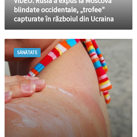
VIDEO. Rusia a expus la Moscova
în
blindate occidentale, „trofee”
războiul
capturate în războiul din Ucraina
din
Ucraina
Simptomele
expunerii
SĂNĂTATE
excesive
la
soare