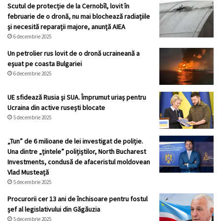
Scutul de protecție de la Cernobîl, lovit în
februarie de o dronă, nu mai blochează radiațiile
și necesită reparații majore, anunță AIEA
6 decembrie 2025
Un petrolier rus lovit de o dronă ucraineană a
eșuat pe coasta Bulgariei
6 decembrie 2025
UE sfidează Rusia și SUA. Împrumut uriaș pentru
Ucraina din active rusești blocate
5 decembrie 2025
„Tun” de 6 milioane de lei investigat de poliție.
Una dintre „țintele” polițiștilor, North Bucharest
Investments, condusă de afaceristul moldovean
Vlad Musteață
5 decembrie 2025
Procurorii cer 13 ani de închisoare pentru fostul
șef al legislativului din Găgăuzia
5 decembrie 2025