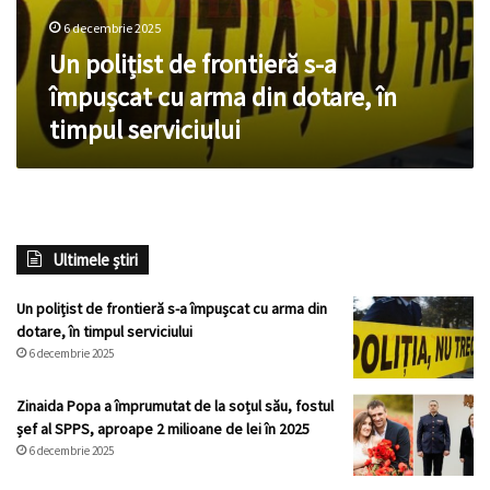
cu
6 decembrie 2025
arma
din
Un polițist de frontieră s-a
dotare,
împușcat cu arma din dotare, în
în
timpul serviciului
timpul
serviciului
Ultimele știri
Un polițist de frontieră s-a împușcat cu arma din
dotare, în timpul serviciului
6 decembrie 2025
Zinaida Popa a împrumutat de la soțul său, fostul
șef al SPPS, aproape 2 milioane de lei în 2025
6 decembrie 2025