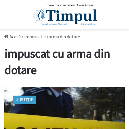
Meniu
Acasă
/
impuscat cu arma din dotare
impuscat cu arma din
dotare
Un
polițist
JUSTIȚIE
de
frontieră
s-
a
împușcat