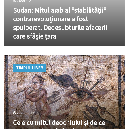
2 mai 2023
Sudan: Mitul arab al ”stabilității”
contrarevoluționare a fost
spulberat. Dedesubturile afacerii
care sfâșie țara
Ce
e
TIMPUL LIBER
cu
mitul
deochiului
și
de
ce
lumea
mai
20 aprilie 2023
crede
Ce e cu mitul deochiului și de ce
în