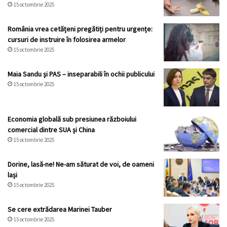
15 octombrie 2025
România vrea cetățeni pregătiți pentru urgențe:
cursuri de instruire în folosirea armelor
15 octombrie 2025
Maia Sandu și PAS – inseparabili în ochii publicului
15 octombrie 2025
Economia globală sub presiunea războiului
comercial dintre SUA și China
15 octombrie 2025
Dorine, lasă-ne! Ne-am săturat de voi, de oameni
lași
15 octombrie 2025
Se cere extrădarea Marinei Tauber
15 octombrie 2025