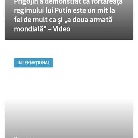
Prigojin a demonstrat că fortăreața
ca
și
regimului lui Putin este un mit la
„a
fel de mult ca și „a doua armată
doua
armată
mondială” – Video
mondială”
–
Video
Sudan:
Mitul
INTERNAȚIONAL
arab
al
”stabilității”
contrarevoluționare
a
fost
spulberat.
Dedesubturile
afacerii
care
sfâșie
țara