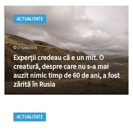
Experții
credeau
ACTUALITATE
că
e
un
mit.
O
27 iunie 2018
creatură,
Experții credeau că e un mit. O
despre
care
creatură, despre care nu s-a mai
nu
auzit nimic timp de 60 de ani, a fost
s-
zărită în Rusia
a
mai
auzit
nimic
Cât
timp
adevăr
de
ACTUALITATE
conține
60
mitul
de
potrivit