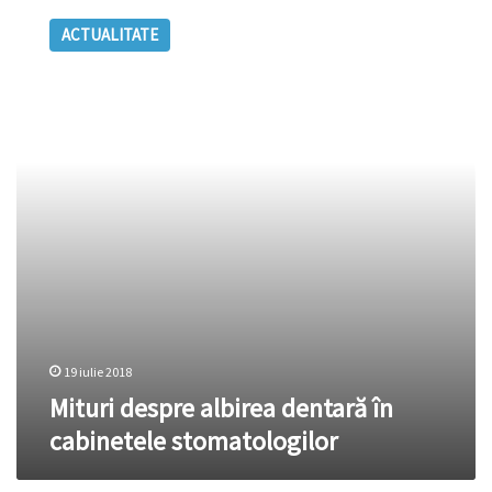
despre
ACTUALITATE
albirea
dentară
în
cabinetele
stomatologilor
19 iulie 2018
Mituri despre albirea dentară în
cabinetele stomatologilor