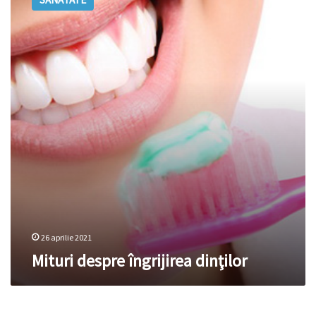
îngrijirea
Ucraina:
dinţilor
„Baliverne
periculoase”
26 aprilie 2021
Mituri despre îngrijirea dinţilor
Mituri