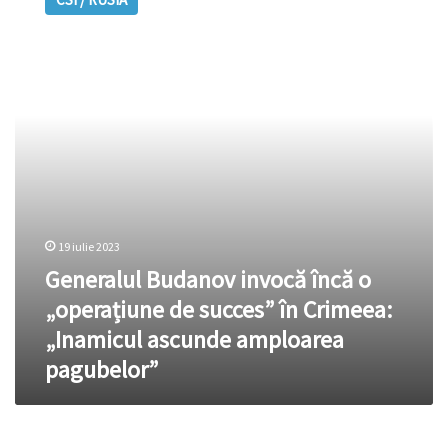
invocă
au
încă
fost
o
folosite
„operațiune
în
de
contraofensiva
succes”
din
în
Herson,
Crimeea:
anul
„Inamicul
trecut
ascunde
amploarea
pagubelor”
19 iulie 2023
Generalul Budanov invocă încă o
„operațiune de succes” în Crimeea:
„Inamicul ascunde amploarea
pagubelor”
ATENȚIE,