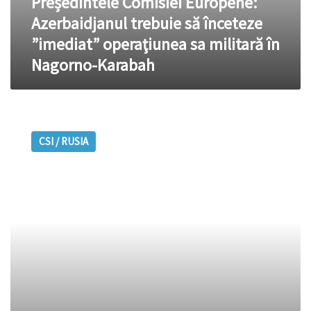
Președintele Comisiei Europene:
Azerbaidjanul trebuie să înceteze
”imediat” operaţiunea sa militară în
Nagorno-Karabah
Rusia
anunță
CSI / RUSIA
o
mega-
operațiune
anti-
spionaj:
”Au
fost
neutralizați
sute
de
spioni!”