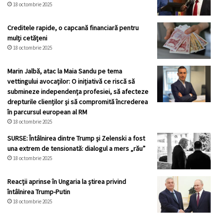
18 octombrie 2025
Creditele rapide, o capcană financiară pentru
mulți cetățeni
18 octombrie 2025
Marin Jalbă, atac la Maia Sandu pe tema
vettingului avocaților: O inițiativă ce riscă să
submineze independența profesiei, să afecteze
drepturile clienților și să compromită încrederea
în parcursul european al RM
18 octombrie 2025
SURSE: Întâlnirea dintre Trump și Zelenski a fost
una extrem de tensionată: dialogul a mers „rău”
18 octombrie 2025
Reacții aprinse în Ungaria la știrea privind
întâlnirea Trump-Putin
18 octombrie 2025