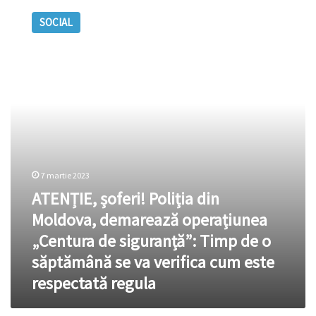
șoferi!
SOCIAL
Poliția
din
Moldova,
demarează
operațiunea
„Centura
de
siguranță”:
Timp
de
o
7 martie 2023
săptămână
ATENȚIE, șoferi! Poliția din
se
Moldova, demarează operațiunea
va
verifica
„Centura de siguranță”: Timp de o
cum
săptămână se va verifica cum este
este
respectată
respectată regula
regula