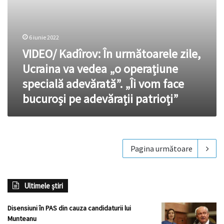
specială
adevărată”.
„Îi
vom
6 iunie 2022
face
VIDEO/ Kadîrov: În următoarele zile,
bucuroși
pe
Ucraina va vedea „o operațiune
adevărații
specială adevărată”. „Îi vom face
patrioți”
bucuroși pe adevărații patrioți”
Pagina următoare
Ultimele știri
Disensiuni în PAS din cauza candidaturii lui
Munteanu