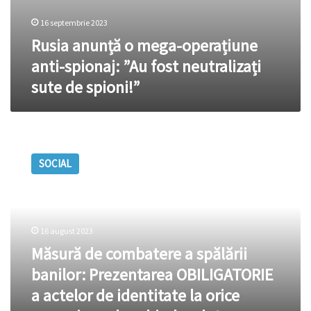
16 septembrie 2023
Rusia anunță o mega-operațiune
anti-spionaj: ”Au fost neutralizați
sute de spioni!”
Măsură
de
SOCIAL
combatere
a
spălării
banilor:
Prezentarea
16 august 2023
OBILIGATORIE
Măsură de combatere a spălării
a
actelor
banilor: Prezentarea OBILIGATORIE
de
a actelor de identitate la orice
identitate