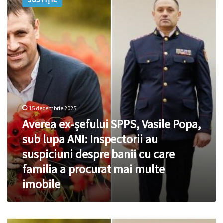
șefului
Popa
SPPS,
Vasile
Popa,
sub
lupa
ANI:
Inspectorii
au
suspiciuni
despre
15 decembrie 2025
banii
Averea ex-șefului SPPS, Vasile Popa,
cu
sub lupa ANI: Inspectorii au
care
familia
suspiciuni despre banii cu care
a
familia a procurat mai multe
procurat
mai
imobile
multe
imobile
Zinaida