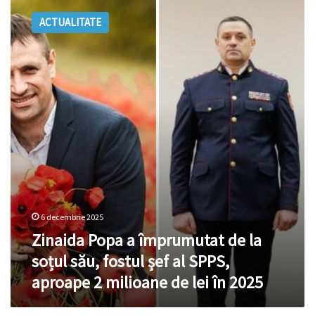
Popa
ACTUALITATE
a
împrumutat
de
la
soțul
său,
fostul
șef
al
SPPS,
aproape
2
milioane
de
6 decembrie 2025
lei
Zinaida Popa a împrumutat de la
în
soțul său, fostul șef al SPPS,
2025
aproape 2 milioane de lei în 2025