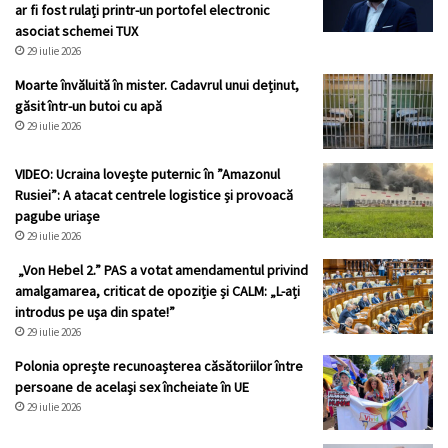
ar fi fost rulați printr-un portofel electronic
asociat schemei TUX
29 iulie 2026
Moarte învăluită în mister. Cadavrul unui deținut,
găsit într-un butoi cu apă
29 iulie 2026
VIDEO: Ucraina lovește puternic în ”Amazonul
Rusiei”: A atacat centrele logistice și provoacă
pagube uriașe
29 iulie 2026
„Von Hebel 2.” PAS a votat amendamentul privind
amalgamarea, criticat de opoziție și CALM: „L-ați
introdus pe ușa din spate!”
29 iulie 2026
Polonia oprește recunoașterea căsătoriilor între
persoane de același sex încheiate în UE
29 iulie 2026