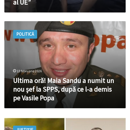
al UE”
lucrează
„consultant
în
materie
Ultima
de
oră!
securitate
POLITICĂ
Maia
pentru
Sandu
un
a
stat
numit
membru
un
al
nou
UE”
13 februarie 2026
șef
la
Ultima oră! Maia Sandu a numit un
SPPS,
nou șef la SPPS, după ce l-a demis
după
pe Vasile Popa
ce
l-
a
demis
Averea
pe
ex-
Vasile
JUSTIȚIE