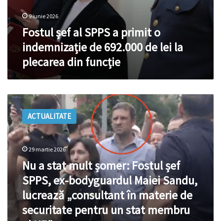
din
funcție
9 iunie 2026
Fostul șef al SPPS a primit o
indemnizație de 692.000 de lei la
plecarea din funcție
Nu
a
ACTUALITATE
stat
mult
șomer:
Fostul
29 martie 2026
șef
Nu a stat mult șomer: Fostul șef
SPPS,
SPPS, ex-bodyguardul Maiei Sandu,
ex-
bodyguardul
lucrează „consultant în materie de
Maiei
securitate pentru un stat membru
Sandu,