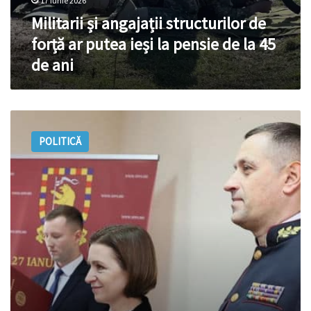
ani
17 iunie 2026
Militarii și angajații structurilor de
forță ar putea ieși la pensie de la 45
de ani
Fostul
șef
POLITICĂ
al
SPPS
a
primit
o
indemnizație
de
692.000
de
lei
la
plecarea