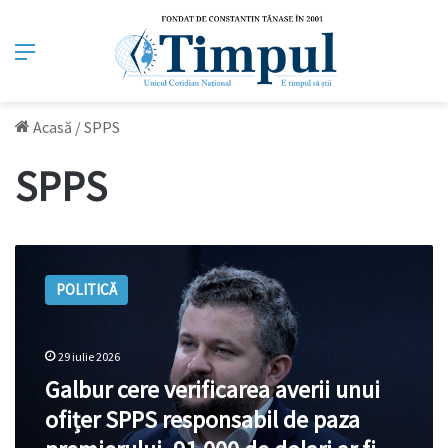
Meniu
Acasă
/
SPPS
SPPS
Galbur
cere
POLITICĂ
verificarea
averii
unui
ofițer
29 iulie 2026
SPPS
Galbur cere verificarea averii unui
responsabil
ofițer SPPS responsabil de paza
de
paza