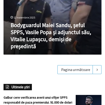
Vitalie
Lupașcu,
demiși
de
12 noiembrie 2025
președintă
Bodyguardul Maiei Sandu, șeful
SPPS, Vasile Popa și adjunctul său,
Vitalie Lupașcu, demiși de
președintă
Pagina următoare
Ultimele știri
Galbur cere verificarea averii unui ofițer SPPS
responsabil de paza premierului. 91.000 de dolari