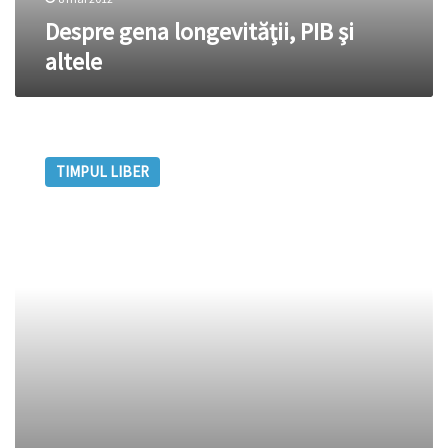
Despre gena longevităţii, PIB şi
altele
Exerciţii
pentru
TIMPUL LIBER
muşchii
feţei