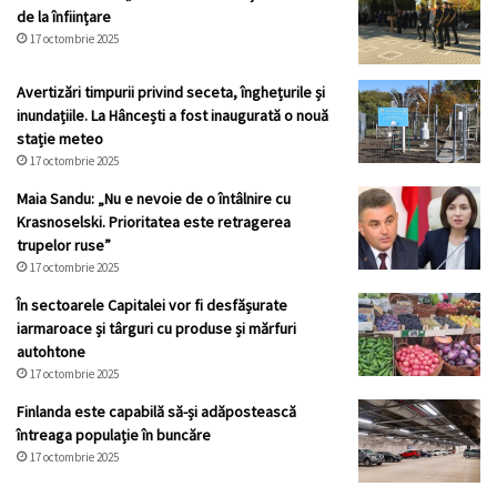
de la înființare
17 octombrie 2025
Avertizări timpurii privind seceta, înghețurile și
inundațiile. La Hâncești a fost inaugurată o nouă
stație meteo
17 octombrie 2025
Maia Sandu: „Nu e nevoie de o întâlnire cu
Krasnoselski. Prioritatea este retragerea
trupelor ruse”
17 octombrie 2025
În sectoarele Capitalei vor fi desfășurate
iarmaroace și târguri cu produse și mărfuri
autohtone
17 octombrie 2025
Finlanda este capabilă să-și adăpostească
întreaga populație în buncăre
17 octombrie 2025