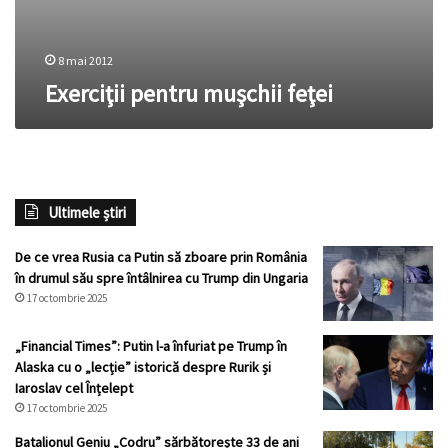
8 mai 2012
Exerciţii pentru muşchii feţei
Ultimele știri
De ce vrea Rusia ca Putin să zboare prin România
în drumul său spre întâlnirea cu Trump din Ungaria
17 octombrie 2025
„Financial Times”: Putin l-a înfuriat pe Trump în
Alaska cu o „lecție” istorică despre Rurik și
Iaroslav cel Înțelept
17 octombrie 2025
Batalionul Geniu „Codru” sărbătorește 33 de ani