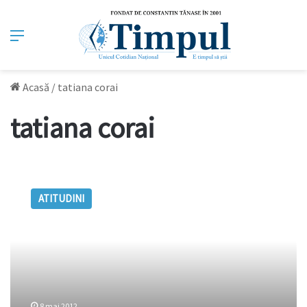
Meniu
Acasă
/
tatiana corai
tatiana corai
Despre
gena
ATITUDINI
longevităţii,
PIB
şi
altele
8 mai 2012