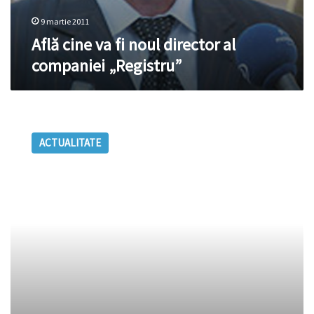
9 martie 2011
Află cine va fi noul director al
companiei „Registru”
Ghimpu
critică
ACTUALITATE
justiţia
şi
propune
demiterea
conducerii
CSJ