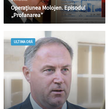
Operaţiunea Molojen. Episodul
„Profanarea”
Află
cine
ULTIMA ORĂ
va
fi
noul
director
al
companiei
„Registru”