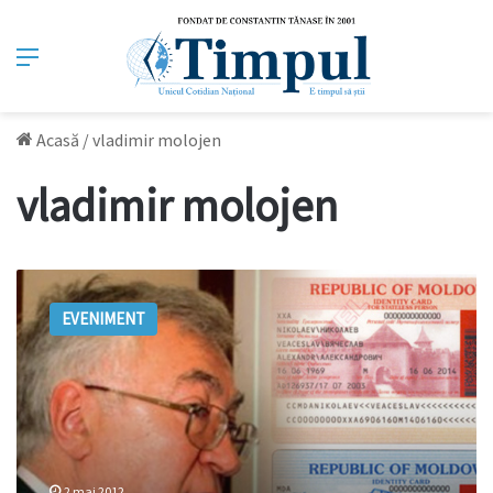
Meniu
Acasă
/
vladimir molojen
vladimir molojen
Operaţiunea
Molojen.
EVENIMENT
Episodul
„Profanarea”
2 mai 2012