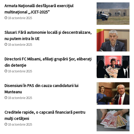
Armata Națională desfășoară exercițiul
multinațional „JCET-2025”
18 octombrie 2025
Slusari: Fără autonomie locală și descentralizare,
nu putem intra în UE
18 octombrie 2025
Directorii FC Milsami, afiliați grupării Șor, eliberați
din detenție
18 octombrie 2025
Disensiuni în PAS din cauza candidaturii lui
Munteanu
18 octombrie 2025
Creditele rapide, o capcană financiară pentru
mulți cetățeni
18 octombrie 2025