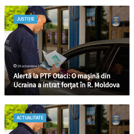
Alertă
la
JUSTIȚIE
PTF
Otaci:
O
mașină
din
Ucraina
a
intrat
20 octombrie 2025
forțat
Alertă la PTF Otaci: O mașină din
în
Ucraina a intrat forțat în R. Moldova
R.
Moldova
Care
sunt
ACTUALITATE
noile
reguli
de