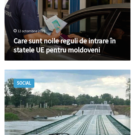
intrare
în
statele
UE
pentru
12 octombrie 2025
moldoveni
Care sunt noile reguli de intrare în
statele UE pentru moldoveni
Trafic
cu
SOCIAL
program
non-
stop,
începând
de
vineri,
în
Punctul