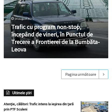
de
Trecere
a
Frontierei
14 august 2025
de
Trafic cu program non-stop,
la
Bumbăta-
începând de vineri, în Punctul de
Leova
Trecere a Frontierei de la Bumbăta-
Leova
Pagina următoare
Ultimele știri
Atenție, călători: Trafic intens la ieșirea din țară
prin PTF Sculeni