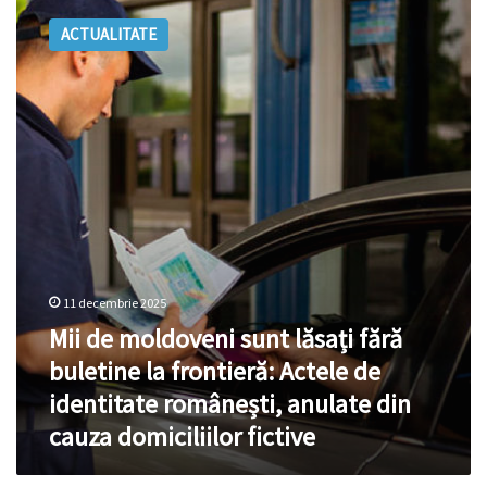
de
ACTUALITATE
moldoveni
sunt
lăsați
fără
buletine
la
frontieră:
Actele
de
identitate
românești,
anulate
11 decembrie 2025
din
Mii de moldoveni sunt lăsați fără
cauza
domiciliilor
buletine la frontieră: Actele de
fictive
identitate românești, anulate din
cauza domiciliilor fictive