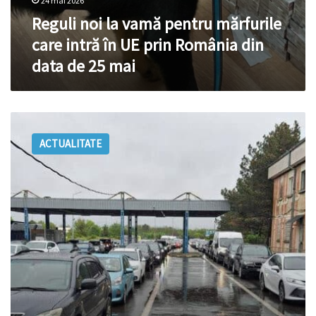
25
24 mai 2026
mai
Reguli noi la vamă pentru mărfurile
care intră în UE prin România din
data de 25 mai
Trafic
intens
ACTUALITATE
la
frontieră.
Cozi
de
așteptare
de
circa
2/3
ore