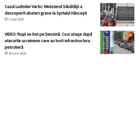
Cazul Ludmilei Vartic: Ministerul Sănătății a
descoperit abateri grave la Spitalul Hâncești
1 iulie 2026
VIDEO: Rușii se bat pe benzină. Cozi uriașe după
atacurile ucrainene care au lovit infrastructura
petrolieră
30 iunie 2026