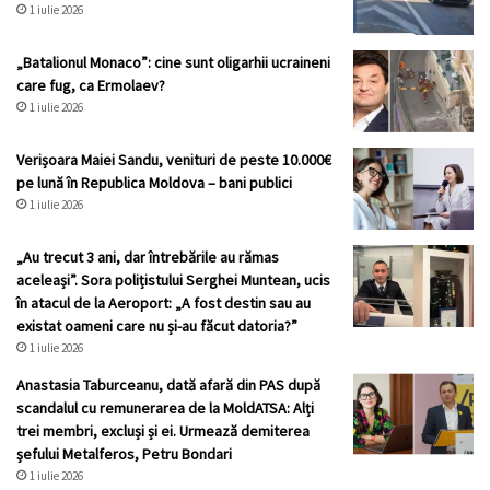
1 iulie 2026
„Batalionul Monaco”: cine sunt oligarhii ucraineni
care fug, ca Ermolaev?
1 iulie 2026
Verișoara Maiei Sandu, venituri de peste 10.000€
pe lună în Republica Moldova – bani publici
1 iulie 2026
„Au trecut 3 ani, dar întrebările au rămas
aceleași”. Sora polițistului Serghei Muntean, ucis
în atacul de la Aeroport: „A fost destin sau au
existat oameni care nu și-au făcut datoria?”
1 iulie 2026
Anastasia Taburceanu, dată afară din PAS după
scandalul cu remunerarea de la MoldATSA: Alți
trei membri, excluși și ei. Urmează demiterea
șefului Metalferos, Petru Bondari
1 iulie 2026