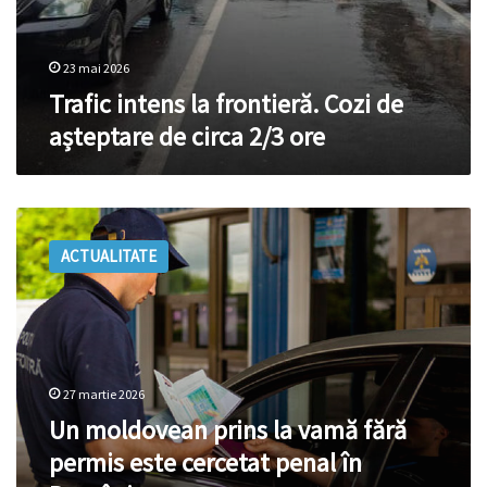
23 mai 2026
Trafic intens la frontieră. Cozi de
așteptare de circa 2/3 ore
Un
moldovean
ACTUALITATE
prins
la
vamă
fără
permis
este
27 martie 2026
cercetat
penal
Un moldovean prins la vamă fără
în
permis este cercetat penal în
România