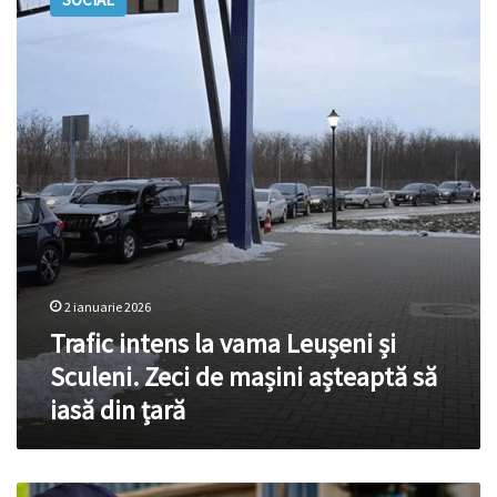
la
vama
Leușeni
și
Sculeni.
Zeci
de
mașini
așteaptă
să
iasă
din
țară
2 ianuarie 2026
Trafic intens la vama Leușeni și
Sculeni. Zeci de mașini așteaptă să
iasă din țară
Mii