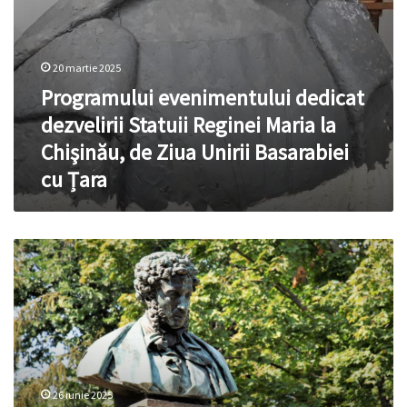
Ziua
Unirii
Basarabiei
cu
20 martie 2025
Țara
Programului evenimentului dedicat
dezvelirii Statuii Reginei Maria la
Chişinău, de Ziua Unirii Basarabiei
cu Țara
Pușkin
a
disprețuit
Chișinăul.
De
ce
continuăm
să-
26 iunie 2025
i