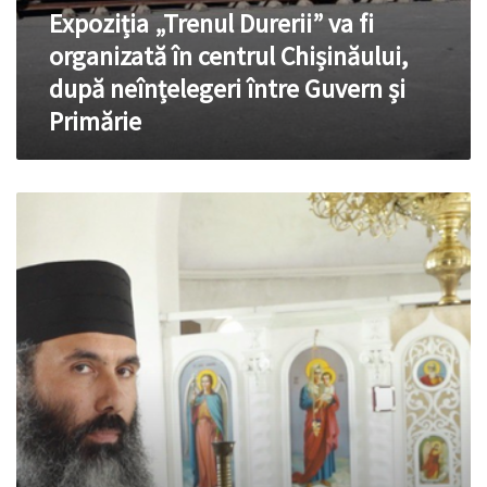
Primărie
Expoziția „Trenul Durerii” va fi
organizată în centrul Chișinăului,
după neînțelegeri între Guvern și
Primărie
Un
preot
din
Râșcani
părăsește
Mitropolia
subordonată
Moscovei
și
trece
la
Patriarhia
Română