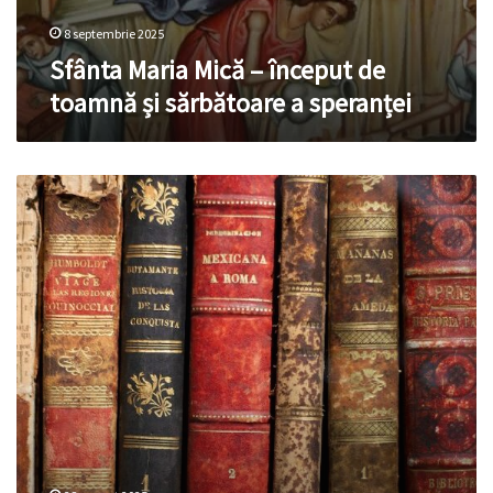
8 septembrie 2025
Sfânta Maria Mică – început de
toamnă și sărbătoare a speranței
O
carte-
eveniment:
100+1
personalități
basarabene
cu
rădăcini
bucovinene
aduc
trecutul
mai
aproape
de