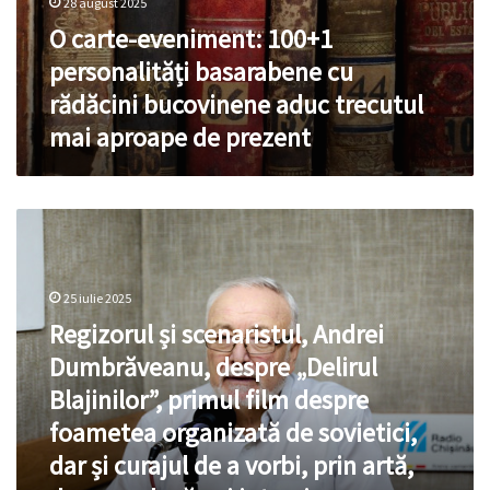
28 august 2025
prezent
O carte-eveniment: 100+1
personalități basarabene cu
rădăcini bucovinene aduc trecutul
mai aproape de prezent
Regizorul
și
scenaristul,
Andrei
25 iulie 2025
Dumbrăveanu,
Regizorul și scenaristul, Andrei
despre
„Delirul
Dumbrăveanu, despre „Delirul
Blajinilor”,
Blajinilor”, primul film despre
primul
film
foametea organizată de sovietici,
despre
dar și curajul de a vorbi, prin artă,
foametea