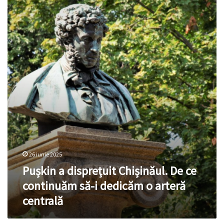
a
disprețuit
Chișinăul.
De
ce
continuăm
să-
i
dedicăm
o
arteră
centrală
26 iunie 2025
Pușkin a disprețuit Chișinăul. De ce
continuăm să-i dedicăm o arteră
centrală