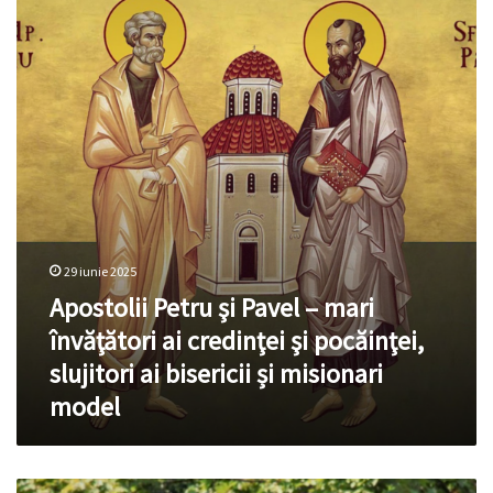
şi
proprie”
Pavel
–
mari
învăţători
ai
credinţei
şi
pocăinţei,
slujitori
ai
bisericii
29 iunie 2025
și
Apostolii Petru şi Pavel – mari
misionari
model
învăţători ai credinţei şi pocăinţei,
slujitori ai bisericii și misionari
model
Pușkin