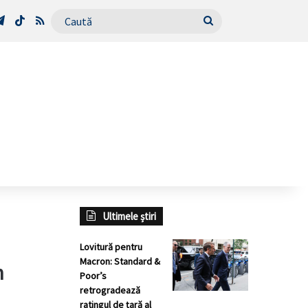
Tube
Telegram
TikTok
RSS
Caută
Ultimele știri
Lovitură pentru
Macron: Standard &
n
Poor’s
retrogradează
ratingul de țară al