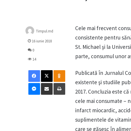
Cele mai frecvent consu
Timpul.md
consistente pentru sănă
16 iunie 2018
St. Michael şi la Univer
0
parte, consumul unor a
14
Facebook
X
Odnoklassniki
Publicată în Jurnalul C
existente şi studiile pu
Messenger
Distribuie prin mail
Tipărește
2017. Concluzia este că 
cele mai consumate – nu
infarct miocardic, acci
suplimentele de vitamin
care se găsesc în alim