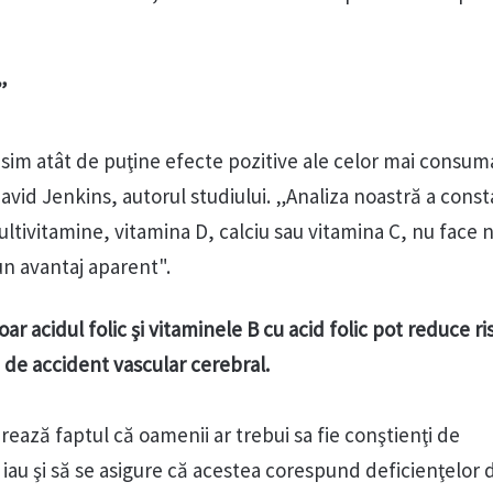
”
ăsim atât de puţine efecte pozitive ale celor mai consum
vid Jenkins, autorul studiului. „Analiza noastră a const
multivitamine, vitamina D, calciu sau vitamina C, nu face n
 un avantaj aparent".
ar acidul folic şi vitaminele B cu acid folic pot reduce ri
 de accident vascular cerebral.
ează faptul că oamenii ar trebui sa fie conştienţi de
iau şi să se asigure că acestea corespund deficienţelor 