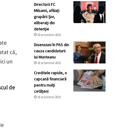
Directorii FC
Milsami, afiliați
grupării Șor,
eliberați din
detenție
18 octombrie 2025
ate
Disensiuni în PAS din
cauza candidaturii
atat că,
lui Munteanu
ici un
18 octombrie 2025
Creditele rapide, o
capcană financiară
pentru mulți
scul de
cetățeni
18 octombrie 2025
de