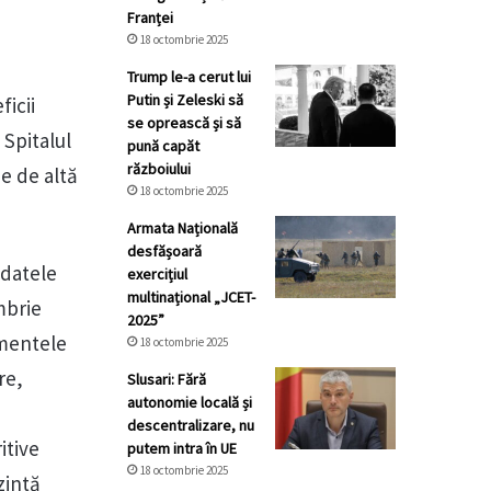
Franței
18 octombrie 2025
Trump le-a cerut lui
Putin și Zeleski să
icii
se oprească și să
 Spitalul
pună capăt
războiului
Pe de altă
18 octombrie 2025
Armata Națională
desfășoară
 datele
exercițiul
multinațional „JCET-
mbrie
2025”
imentele
18 octombrie 2025
re,
Slusari: Fără
autonomie locală și
,
descentralizare, nu
itive
putem intra în UE
18 octombrie 2025
zintă