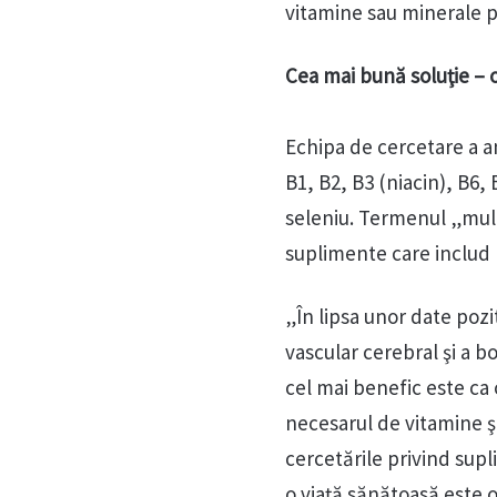
vitamine sau minerale pe
Cea mai bună soluţie – 
Echipa de cercetare a an
B1, B2, B3 (niacin), B6, B
seleniu. Termenul „multi
suplimente care includ 
„În lipsa unor date pozi
vascular cerebral şi a b
cel mai benefic este ca
necesarul de vitamine ş
cercetările privind sup
o viaţă sănătoasă este 