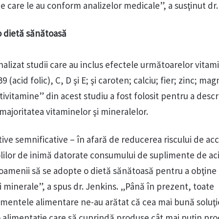
 care le au conform analizelor medicale”, a susţinut dr.
o dietă sănătoasă
alizat studii care au inclus efectele următoarelor vitami
9 (acid folic), C, D şi E; şi caroten; calciu; fier; zinc; mag
vitamine” din acest studiu a fost folosit pentru a descr
majoritatea vitaminelor şi mineralelor.
tive semnificative – în afară de reducerea riscului de ac
olilor de inimă datorate consumului de suplimente de aci
 oamenii să se adopte o dietă sănătoasă pentru a obţine
i minerale”, a spus dr. Jenkins. „Până în prezent, toate
limentele alimentare ne-au arătat că cea mai bună soluţ
o alimentaţie care să cuprindă produse cât mai puţin pro