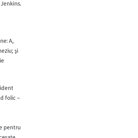
 Jenkins.
ne: A,
neziu; şi
ie
cident
d folic –
ie pentru
cesate,