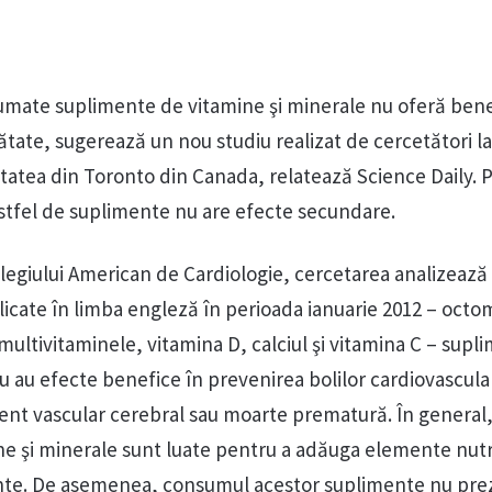
mate suplimente de vitamine şi minerale nu oferă benef
tate, sugerează un nou studiu realizat de cercetători la
sitatea din Toronto din Canada, relatează Science Daily. 
stfel de suplimente nu are efecte secundare.
olegiului American de Cardiologie, cercetarea analizează
blicate în limba engleză în perioada ianuarie 2012 – octo
multivitaminele, vitamina D, calciul şi vitamina C – supl
 au efecte benefice în prevenirea bolilor cardiovascula
dent vascular cerebral sau moarte prematură. În general
e şi minerale sunt luate pentru a adăuga elemente nutr
ente. De asemenea, consumul acestor suplimente nu pre