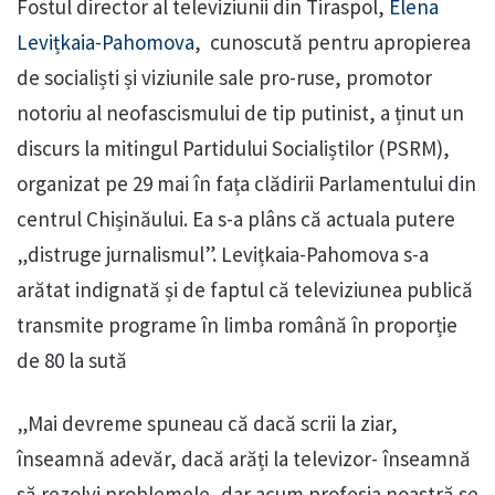
Fostul director al televiziunii din Tiraspol,
Elena
Levițkaia-Pahomova
, cunoscută pentru apropierea
de socialiști și viziunile sale pro-ruse, promotor
notoriu al neofascismului de tip putinist, a ținut un
discurs la mitingul Partidului Socialiștilor (PSRM),
organizat pe 29 mai în fața clădirii Parlamentului din
centrul Chișinăului. Ea s-a plâns că actuala putere
„distruge jurnalismul”. Levițkaia-Pahomova s-a
arătat indignată și de faptul că televiziunea publică
transmite programe în limba română în proporție
de 80 la sută
„Mai devreme spuneau că dacă scrii la ziar,
înseamnă adevăr, dacă arăți la televizor- înseamnă
să rezolvi problemele, dar acum profesia noastră se