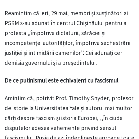
Reamintim că ieri, 29 mai, membri și susținători ai
PSRM s-au adunat în centrul Chișinăului pentru a
protesta „împotriva dictaturii, sărăciei și
incompetenței autorităților, împotriva sechestrării
justiției și intimidării oamenilor”. Cei adunați cer
demisia guvernului și a președintelui.
De ce putinismul este echivalent cu fascismul
Amintim că, potrivit Prof. Timothy Snyder, profesor
de istorie la Universitatea Yale şi autorul mai multor
cărţi despre fascism şi istoria Europei, „În ciuda
disputelor adesea vehemente privind sensul
fascismului, Rusia de azi îndeplineşte aproape toate