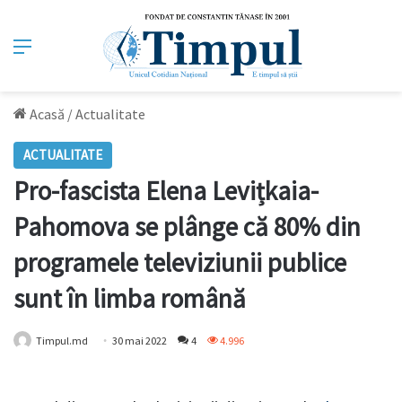
Meniu
Acasă
/
Actualitate
ACTUALITATE
Pro-fascista Elena Levițkaia-
Pahomova se plânge că 80% din
programele televiziunii publice
sunt în limba română
Timpul.md
30 mai 2022
4
4.996