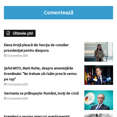
Comentează
Ultimele știri
Elena Druță pleacă din funcția de consilier
prezidențial pentru diaspora
15 octombrie 2025
Șeful NATO, Mark Rutte, despre amenințările
Kremlinului: ”Nu trebuie să-i luăm prea în serios
pe ruși”
15 octombrie 2025
Germania se prăbușește: Românii, loviți de criză
15 octombrie 2025
Kremlinul a respins miercuri avertismentul