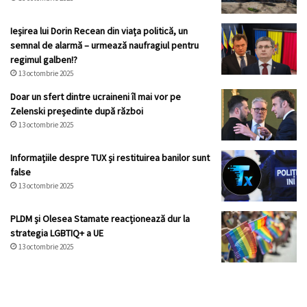
Ieșirea lui Dorin Recean din viața politică, un
semnal de alarmă – urmează naufragiul pentru
regimul galben!?
13 octombrie 2025
Doar un sfert dintre ucraineni îl mai vor pe
Zelenski președinte după război
13 octombrie 2025
Informațiile despre TUX și restituirea banilor sunt
false
13 octombrie 2025
PLDM și Olesea Stamate reacționează dur la
strategia LGBTIQ+ a UE
13 octombrie 2025