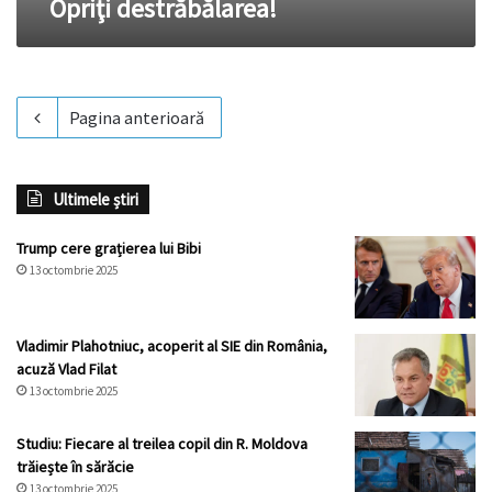
Opriţi destrăbălarea!
Pagina anterioară
Ultimele știri
Trump cere grațierea lui Bibi
13 octombrie 2025
Vladimir Plahotniuc, acoperit al SIE din România,
acuză Vlad Filat
13 octombrie 2025
Studiu: Fiecare al treilea copil din R. Moldova
trăiește în sărăcie
13 octombrie 2025