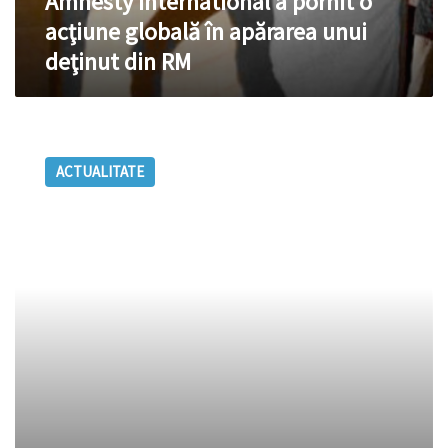
Amnesty International a pornit o
deţinut
acţiune globală în apărarea unui
din
deţinut din RM
RM
Trei
ani
ACTUALITATE
fără
dreptate
pentru
victimele
din
7
aprilie