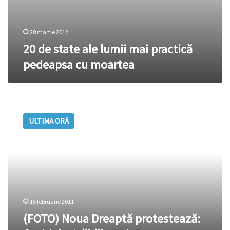
28 martie 2012
20 de state ale lumii mai practică
pedeapsa cu moartea
(FOTO)
Noua
ULTIMA ORĂ
Dreaptă
protestează:
Opriţi
destrăbălarea!
15 februarie 2011
(FOTO) Noua Dreaptă protestează: