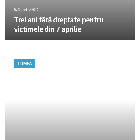
3 aprilie 2012
Trei ani fără dreptate pentru
victimele din 7 aprilie
20
de
LUMEA
state
ale
lumii
mai
practică
pedeapsa
cu
moartea